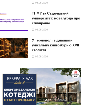
06.08.2026
ТНМУ та Сєдлецький
університет: нова угода про
співпрацю
06.08.2026
У Тернополі віднайшли
унікальну книгозбірню XVII
століття
05.08.2026