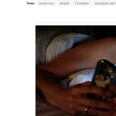
Теми:
алкоголь
водій
Головне
керував авт