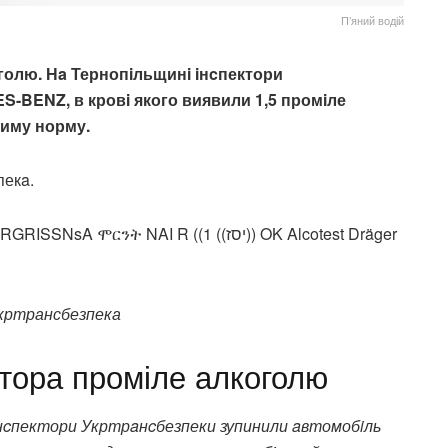
П’яний водій
оголю.
Нa Тернопiльщинi iнcпектори
-BENZ, в кровi якого виявили 1,5 промiле
cтиму норму.
пекa.
кртрансбезпека
втора проміле алкоголю
 Iнcпектори Укртрaнcбезпеки зупинили aвтомобiль