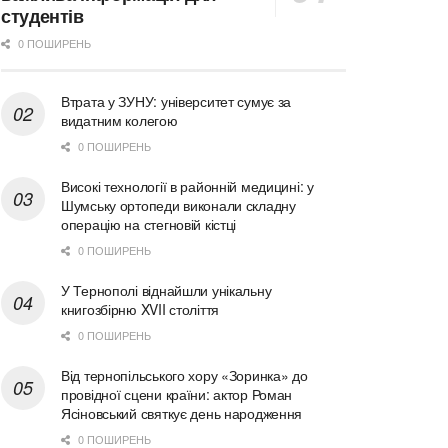
студентів
0 ПОШИРЕНЬ
Втрата у ЗУНУ: університет сумує за
видатним колегою
0 ПОШИРЕНЬ
Високі технології в районній медицині: у
Шумську ортопеди виконали складну
операцію на стегновій кістці
0 ПОШИРЕНЬ
У Тернополі віднайшли унікальну
книгозбірню XVII століття
0 ПОШИРЕНЬ
Від тернопільського хору «Зоринка» до
провідної сцени країни: актор Роман
Ясіновський святкує день народження
0 ПОШИРЕНЬ