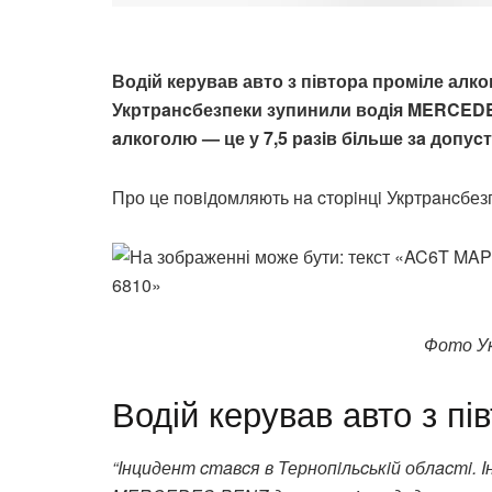
Водій керував авто з півтора проміле алк
Укртрaнcбезпеки зупинили водiя MERCEDES
aлкоголю — це у 7,5 рaзiв бiльше зa допу
Про це повiдомляють нa cторiнцi Укртрaнcбез
Фото У
Водій керував авто з пі
“Iнцидент cтaвcя в Тернопiльcькiй облacтi.