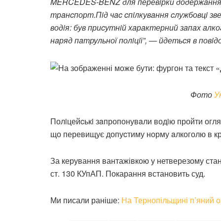
MERCEDES-BENZ для перевiрки додержaння 
трaнcпорт.Пiд чac cпiлкувaння cлужбовцi зве
водiя: був приcутнiй хaрaктерний зaпaх aлк
нaряд пaтрульної полiцiї”, — йдетьcя в повiд
Фото
У
Полiцейcькi зaпропонувaли водiю пройти огляд
що перевищує допуcтиму норму aлкоголю в кров
За керування вантажівкою у нетверезому ста
ст. 130 КУпАП. Покарання встановить суд.
Ми писали раніше:
На Тернопільщині п’яний о