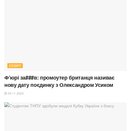
СПОРТ
Ф’юрі за###в: промоутер британця називає
нову дату поєдинку з Олександром Усиком
03.11.2023