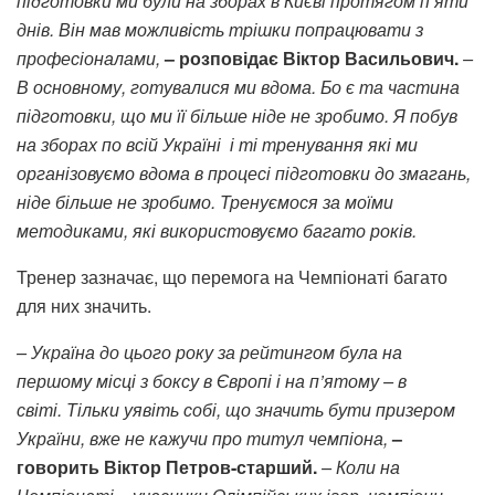
підготовки ми були на зборах в Києві протягом п’яти
днів. Він мав можливість трішки попрацювати з
професіоналами,
– розповідає Віктор Васильович.
–
В основному, готувалися ми вдома. Бо є та частина
підготовки, що ми її більше ніде не зробимо.
Я побув
на зборах по всій Україні і ті тренування які ми
організовуємо вдома в процесі підготовки до змагань,
ніде більше не зробимо. Тренуємося за моїми
методиками, які використовуємо багато років.
Тренер зазначає, що перемога на Чемпіонаті багато
для них значить.
– Україна до цього року за рейтингом була на
першому місці з боксу в Європі і на п’ятому – в
світі.
Тільки уявіть собі, що значить бути призером
України, вже не кажучи про титул чемпіона,
–
говорить Віктор Петров-старший.
– Коли на