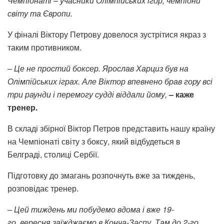
Чемпіонаті – учасники Олімпійських ігор, чемпіони
світу та Європи.
У фіналі Віктору Петрову довелося зустрітися якраз з
таким противником.
– Це не простий боксер. Ярослав Харциз був на
Олімпійських іграх. Але Віктор впевнено
брав гору всі
три раунди і перемогу судді віддали йому,
– каже
тренер.
В складі збірної Віктор Петров представить нашу країну
на Чемпіонаті світу з боксу, який відбудеться в
Белграді, столиці Сербії.
Підготовку до змагань розпочнуть вже за тиждень,
розповідає тренер.
– Цей тиждень ми побудемо вдома і вже 19-
го вересня заїжджаємо в Конча-Заспу. Там до 2-го