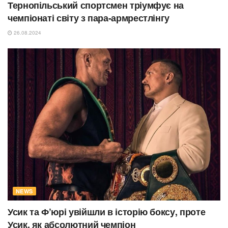
Тернопільський спортсмен тріумфує на
чемпіонаті світу з пара-армрестлінгу
26.08.2024
NEWS
Усик та Ф’юрі увійшли в історію боксу, проте
Усик, як абсолютний чемпіон