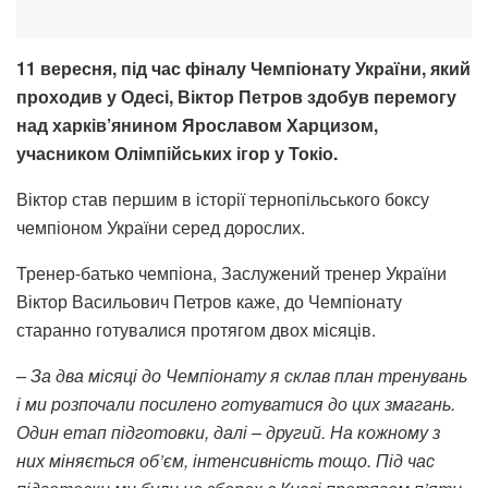
11 вересня, під час фіналу Чемпіонату України, який
проходив у Одесі, Віктор Петров здобув перемогу
над харків’янином Ярославом Харцизом,
учасником Олімпійських ігор у Токіо.
Віктор став першим в історії тернопільського боксу
чемпіоном України серед дорослих.
Тренер-батько чемпіона, Заслужений тренер України
Віктор Васильович Петров каже, до Чемпіонату
старанно готувалися протягом двох місяців.
– За два місяці до Чемпіонату я склав план тренувань
і ми розпочали посилено готуватися до цих змагань.
Один етап підготовки, далі – другий. На кожному з
них міняється об’єм, інтенсивність тощо. Під час