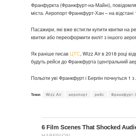
Франфуркта (Франкфурт-на-Майні), повідомляє
міста. Аеропорт Франкфурт-Хан – на відстані 
Пасажири, які вже встигли купити квитки на 
квитки або переоформити виліт з іншого аеро
Як раніше писав
ЦТС
, Wizz Air в 2018 році в
будуть рейси до Франкфурта (центральний аер
Польоти уві Франкфурт і Берлін почнуться 1 з 
Теми:
Wizz Air
аеропорт
рейс
Франкфурт-