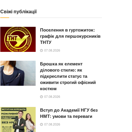
Свіжі публікації
Поселення в гуртожиток:
графік для першокурсників
ТНТУ
07.08.2026
Брошка як елемент
ділового стилю: як
підкреслити статус та
оживити строгий офісний
костюм
07.08.2026
Вступ до Академії НГУ без
НМТ: умови та переваги
07.08.2026