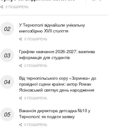
0 ПОШИРЕНЬ
У Тернополі віднайшли унікальну
книгозбірню XVII століття
0 ПОШИРЕНЬ
Графіки навчання 2026-2027: важлива
інформація для студентів
0 ПОШИРЕНЬ
Від тернопільського хору «Зоринка» до
провідної сцени країни: актор Роман
Ясіновський святкує день народження
0 ПОШИРЕНЬ
Вакансія директора дитсадка №10 у
Тернополі: як подати заявку
0 ПОШИРЕНЬ