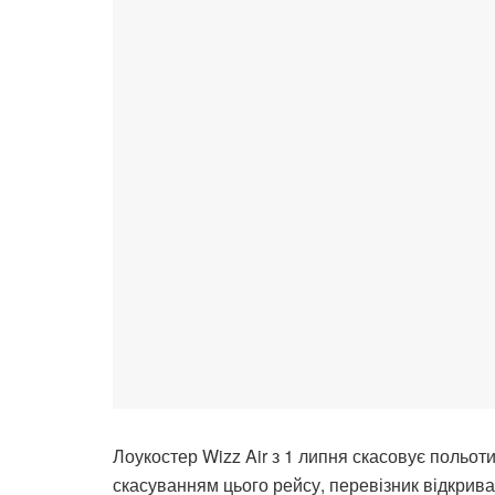
Лоукостер Wizz Air з 1 липня скасовує польот
скасуванням цього рейсу, перевізник відкрив