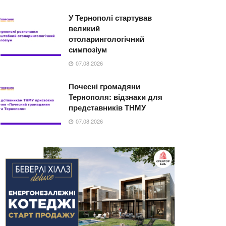
У Тернополі стартував
великий
отоларингологічний
симпозіум
07.08.2026
Почесні громадяни
Тернополя: відзнаки для
представників ТНМУ
07.08.2026