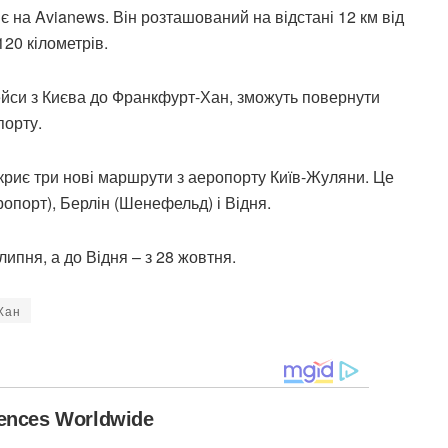
 на Avianews. Він розташований на відстані 12 км від
120 кілометрів.
рейси з Києва до Франкфурт-Хан, зможуть повернути
порту.
ідкриє три нові маршрути з аеропорту Київ-Жуляни. Це
опорт), Берлін (Шенефельд) і Відня.
липня, а до Відня – з 28 жовтня.
Хан