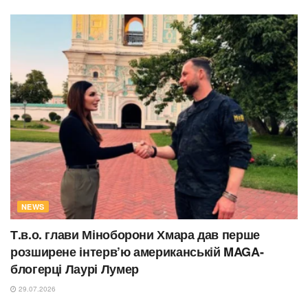
NEWS
Т.в.о. глави Міноборони Хмара дав перше
розширене інтерв’ю американській MAGA-
блогерці Лаурі Лумер
29.07.2026