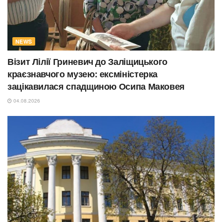
NEWS
Візит Лілії Гриневич до Заліщицького
краєзнавчого музею: ексміністерка
зацікавилася спадщиною Осипа Маковея
04.08.2026