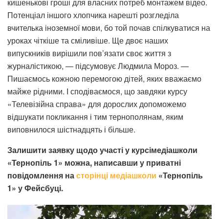
кишенькові гроші для власних потреб монтажем відео.
Потенціал іншого хлопчика нарешті розгледіла
вчителька іноземної мови, бо той почав спілкуватися на
уроках чіткіше та сміливіше. Ще двоє наших
випускників вирішили пов’язати своє життя з
журналістикою, — підсумовує Людмила Мороз. —
Пишаємось кожною перемогою дітей, яких вважаємо
майже рідними. І сподіваємося, що завдяки курсу
«Телевізійна справа» для дорослих допоможемо
відшукати покликання і тим тернополянам, яким
виповнилося шістнадцять і більше.
Залишити заявку щодо участі у курсімедіашколи
«Тернопіль 1» можна, написавши у приватні
повідомлення на
сторінці медіашколи
«Тернопіль
1» у Фейсбуці.