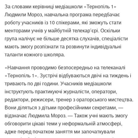
За словами керівниці медіашколи «Тернопіль 1»
Людмили Мороз, навчальна програма передбачає
роботу учасників із 10 спікерами, які зможуть стати
менторами учнів у майбутній телекар’єрі. Оскільки
група налічує не більше десятка слухачів, спеціалісти
мають змогу розпізнати та розвинути індивідуальні
таланти кожного школяра.
«Навчання проводимо безпосередньо на телеканалі
«Тернопіль 1». Зустрічі відбуваються двічі на тиждень і
тривають по дві години. Учасників медіашколи
інструктують практикуючі журналісти, оператори,
редактори, режисери, тренер з ораторського мистецтва.
Вони діляться з дітьми професійними секретами, —
відзначає Людмила Мороз. — Також учні мають змогу
обговорити цікаві теми у неформальній атмосфері,
адже перед початком заняття ми започаткували