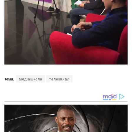
Теми:
Медіашкола
телеканал