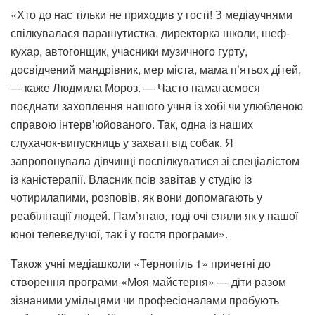
«Хто до нас тільки не приходив у гості! З медіаучнями
спілкувалася парашутистка, директорка школи, шеф-
кухар, автогонщик, учасники музичного гурту,
досвідчений мандрівник, мер міста, мама п’ятьох дітей,
— каже Людмила Мороз. — Часто намагаємося
поєднати захоплення нашого учня із хобі чи улюбленою
справою інтерв’юйованого. Так, одна із наших
слухачок-випускниць у захваті від собак. Я
запропонувала дівчинці поспілкуватися зі спеціалістом
із каністерапії. Власник псів завітав у студію із
чотирилапими, розповів, як вони допомагають у
реабілітації людей. Пам’ятаю, тоді очі сяяли як у нашої
юної телеведучої, так і у гостя програми».
Також учні медіашколи «Тернопіль 1» причетні до
створення програми «Моя майстерня» — діти разом
зізнаними умільцями чи професіоналами пробують