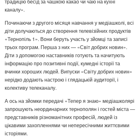
традицію бесід за чашкою какао чи чаю на кухні
каналу».
Починаючи з другого місяця навчання у медіашколі, всі
діти долучаються до створення телевізійних продуктів
«Тернопіль 1». Вони беруть участь у зйомці та записі
трьох програм. Перша з них — «Світ добрих новин».
Діти з допомогою наставників готують та начитують
інформацію про позитивні події, кумедні історії та
вчинки хороших людей. Випуски «Світу добрих новин»
нерідко додають настрою і глядацькій аудиторії, і
колективу телеканалу.
А ось на зйомки передачі «Тепер я знаю» медіашколярі
запрошують неординарних тернополян і гостей міста —
представників різноманітних професій, людей із
цікавими захопленнями чи непересічними життєвими
історіями.