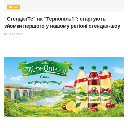
NEWS
“СтендапТе” на “Тернопіль1”: стартують
зйомки першого у нашому регіоні стендап-шоу
09.02.2022