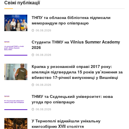
Свіжі публікації
ТНПУ та обласна бібліотека підписали
меморандум про співпрацю
06.08.2026
Студенти ТНМУ на Vilnius Summer Academy
2026
06.08.2026
Крапка у резонансній справі 2017 року:
апеляція підтвердила 15 років ув’язнення за
вбивство 17-річної випускниці у Вишнівці
06.08.2026
ТНМУ та Сєдлецький університет: нова
угода про співпрацю
06.08.2026
У Тернополі віднайшли унікальну
книгозбірню XVII століття