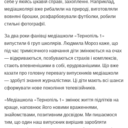
себе у якійсь цікавій справі, захопленні. Наприклад,
медіашколярі вже рибалили на природі, виготовляли
вовняні брошки, розфарбовували футболки, робили
стильні фотографії.
За два роки фахівці медіашколи «Тернопіль 1»
випустили 6 груп школярів. Людмила Мороз каже, що
під час тримісячного навчання діти змінюються на очах
— відкриваються, позбуваються страхів і комплексів,
стають впевненішими в собі, ерудованішими. Що вже
казати про головну перевагу випускників медіашколи
— здобуті знання журналістики. Ці діти мають всі шанси
сформувати нове покоління телевізійників.
«Медіашкола «Тернопіль 1» змінює життя підлітків на
краще, наповнює його новими враженнями,
знайомствами, позитивним досвідом. Ми пишаємося
тим, що один наш випускник вирішив заробляти