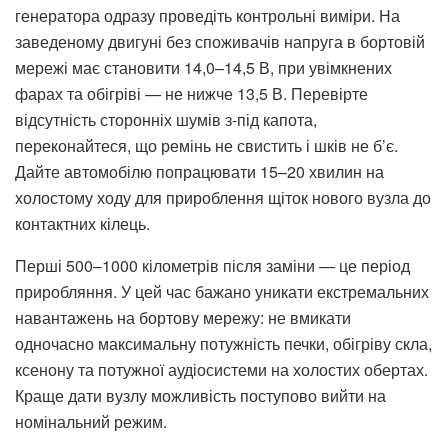
генератора одразу проведіть контрольні виміри. На
заведеному двигуні без споживачів напруга в бортовій
мережі має становити 14,0–14,5 В, при увімкнених
фарах та обігріві — не нижче 13,5 В. Перевірте
відсутність сторонніх шумів з-під капота,
переконайтеся, що ремінь не свистить і шків не б’є.
Дайте автомобілю попрацювати 15–20 хвилин на
холостому ходу для прироблення щіток нового вузла до
контактних кілець.
Перші 500–1000 кілометрів після заміни — це період
приробляння. У цей час бажано уникати екстремальних
навантажень на бортову мережу: не вмикати
одночасно максимальну потужність печки, обігріву скла,
ксенону та потужної аудіосистеми на холостих обертах.
Краще дати вузлу можливість поступово вийти на
номінальний режим.