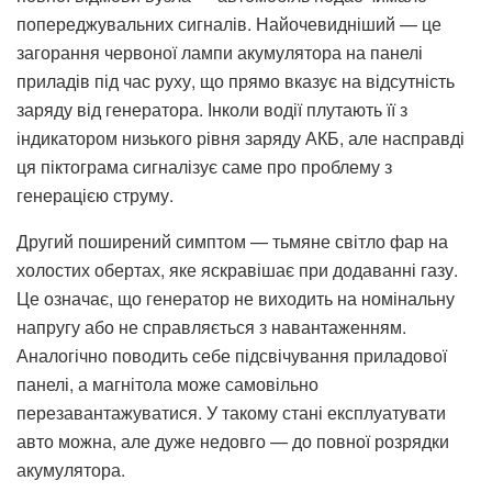
попереджувальних сигналів. Найочевидніший — це
загорання червоної лампи акумулятора на панелі
приладів під час руху, що прямо вказує на відсутність
заряду від генератора. Інколи водії плутають її з
індикатором низького рівня заряду АКБ, але насправді
ця піктограма сигналізує саме про проблему з
генерацією струму.
Другий поширений симптом — тьмяне світло фар на
холостих обертах, яке яскравішає при додаванні газу.
Це означає, що генератор не виходить на номінальну
напругу або не справляється з навантаженням.
Аналогічно поводить себе підсвічування приладової
панелі, а магнітола може самовільно
перезавантажуватися. У такому стані експлуатувати
авто можна, але дуже недовго — до повної розрядки
акумулятора.