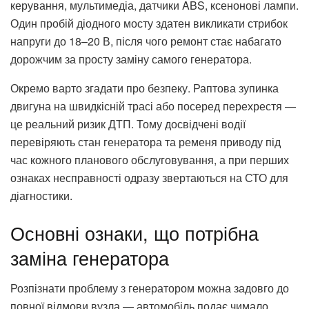
керування, мультимедіа, датчики ABS, ксенонові лампи.
Один пробій діодного мосту здатен викликати стрибок
напруги до 18–20 В, після чого ремонт стає набагато
дорожчим за просту заміну самого генератора.
Окремо варто згадати про безпеку. Раптова зупинка
двигуна на швидкісній трасі або посеред перехрестя —
це реальний ризик ДТП. Тому досвідчені водії
перевіряють стан генератора та ременя приводу під
час кожного планового обслуговування, а при перших
ознаках несправності одразу звертаються на СТО для
діагностики.
Основні ознаки, що потрібна
заміна генератора
Розпізнати проблему з генератором можна задовго до
повної відмови вузла — автомобіль подає чимало