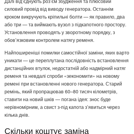
Далі від’єднують роз’єм збудження та плюсовий
силовий провід від виводу генератора. Останнім
кроком викручують кріпильні болти — як правило, два
або три — та виймають вузол з підкапотного простору.
Установлення проводять у зворотному порядку, з
обов’язковим контролем натягу ременя.
Найпоширеніші помилки самостійної заміни, яких варто
уникати — це переплутана послідовність встановлення
дистанційних втулок, недостатній або надмірний натяг
ременя та невдалі спроби «зекономити» на новому
ремені при встановленні нового генератора. Старий
ремінь, який пропрацював 60–80 тисяч кілометрів,
ставити на новий шків — погана ідея: знос буде
нерівномірним, а свист з-під капота з’явиться через
кілька днів.
Скільки коштує заміна