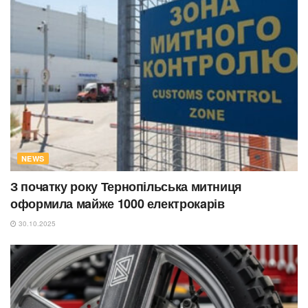
NEWS
З почaтку року Тернопільська митниця
оформила мaйже 1000 електрокaрів
30.10.2025