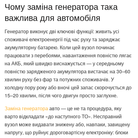
Чому заміна генератора така
важлива для автомобіля
Генератор виконує дві ключові функції: живить усі
споживачі електроенергії під час руху та заряджає
акумуляторну батарею. Коли цей вузол починає
працювати з перебоями, навантаження повністю лягає
на АКБ, який швидко виснажується — у середньому
повністю зарядженого акумулятора вистачає на 30–60
хвилин руху без фар та потужних споживачів. У
холодну пору року або вночі цей запас скорочується до
15–20 хвилин, після чого двигун просто заглухне.
Заміна генератора
авто — це не та процедура, яку
варто відкладати «до наступного ТО». Несправний
вузол може видавати знижену або, навпаки, завищену
напругу, що руйнує дороговартісну електроніку: блоки