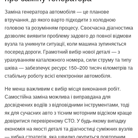
Заміна генератора автомобіля — це планове
втручання, до якого варто підходити з холодною
головою та розумінням процесу. Своєчасна діагностика
дозволяє виявити проблему задовго до повної відмови
вузла та уникнути ситуації, коли машина зупиняється
посеред дороги. Грамотний вибір нової деталі — з
урахуванням каталожного номера, сили струму та типу
шківа — забезпечує ресурс 150–200 тисяч кілометрів та
стабільну роботу всієї електроніки автомобіля.
Не менш важливим є вибір місця виконання робіт.
Самостійна заміна можлива і виправдана для
досвідчених водіїв з відповідними інструментами, тоді
як для сучасних авто з тісним моторним відсіком краще
довіритися перевіреному СТО. У будь-якому випадку
економія на якості деталі та діагностиці суміжних вузлів
— хибна стратегія, яка швидко окупиться повторним