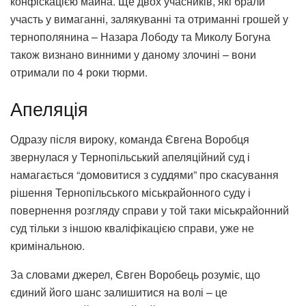
конфіскацією майна. Ще двох учасників, які брали
участь у вимаганні, залякуванні та отриманні грошей у
тернополянина – Назара Лободу та Миколу Богуна
також визнано винними у даному злочині – вони
отримали по 4 роки тюрми.
Апеляція
Одразу після вироку, команда Євгена Воробця
звернулася у Тернопільський апеляційний суд і
намагається “домовитися з суддями” про скасування
рішення Тернопільського міськрайонного суду і
повернення розгляду справи у той таки міськрайонний
суд тільки з іншою кваліфікацією справи, уже не
кримінальною.
За словами джерел, Євген Воробець розуміє, що
єдиний його шанс залишитися на волі – це