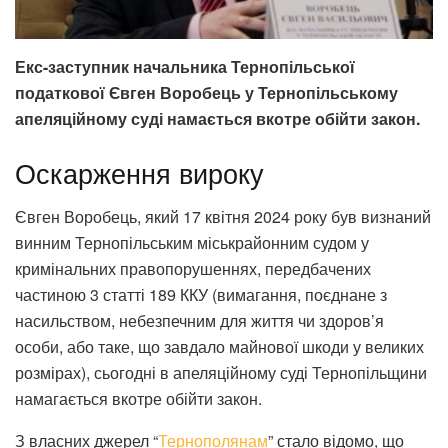
Екс-заступник начальника Тернопільської
податкової Євген Воробець у Тернопільському
апеляційному суді намається вкотре обійти закон.
Оскарження вироку
Євген Воробець, який 17 квітня 2024 року був визнаний
винним Тернопільським міськрайонним судом у
кримінальних правопорушеннях, передбачених
частиною 3 статті 189 ККУ (вимагання, поєднане з
насильством, небезпечним для життя чи здоров’я
особи, або таке, що завдало майнової шкоди у великих
розмірах), сьогодні в апеляційному суді Тернопільщини
намагається вкотре обійти закон.
З власних джерел “
Тернополянам
” стало відомо, що