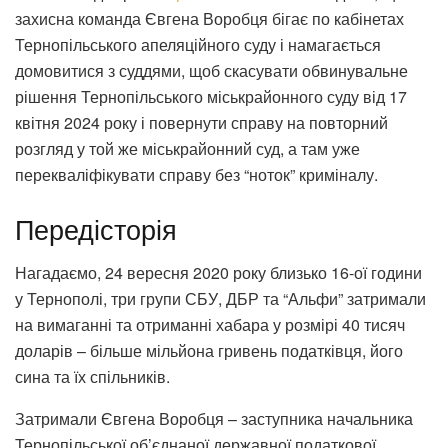
захисна команда Євгена Воробця бігає по кабінетах
Тернопільського апеляційного суду і намагається
домовитися з суддями, щоб скасувати обвинувальне
рішення Тернопільського міськрайонного суду від 17
квітня 2024 року і повернути справу на повторний
розгляд у той же міськрайонний суд, а там уже
перекваліфікувати справу без “ноток” криміналу.
Передісторія
Нагадаємо, 24 вересня 2020 року близько 16-ої години
у Тернополі, три групи СБУ, ДБР та “Альфи” затримали
на вимаганні та отриманні хабара у розмірі 40 тисяч
доларів – більше мільйона гривень податківця, його
сина та їх спільників.
Затримали Євгена Воробця – заступника начальника
Тернопільської об’єднаної державної податкової