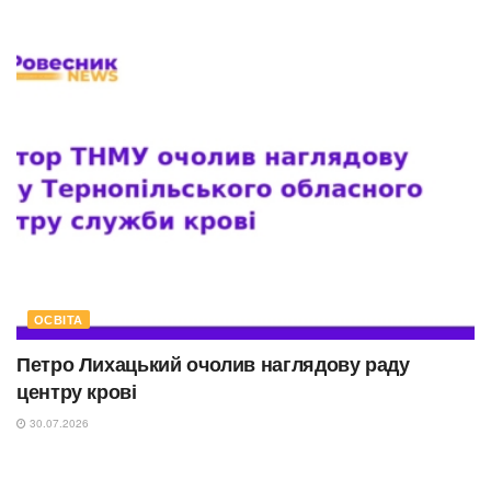
ОСВІТА
Петро Лихацький очолив наглядову раду
центру крові
30.07.2026