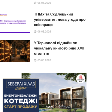
06.08.2026
ТНМУ та Сєдлецький
університет: нова угода про
співпрацю
06.08.2026
У Тернополі віднайшли
унікальну книгозбірню XVII
століття
05.08.2026