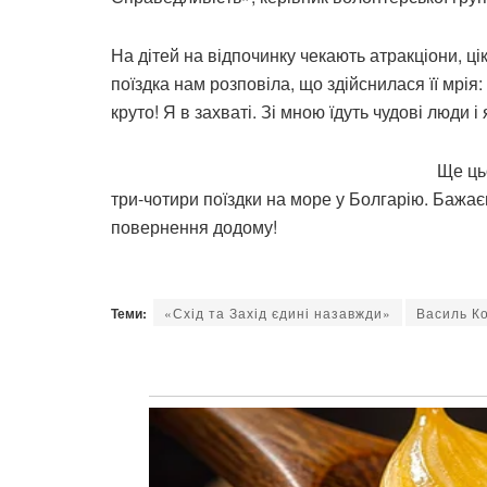
На дітей на відпочинку чекають атракціони, цік
поїздка нам розповіла, що здійснилася її мрія
круто! Я в захваті. Зі мною їдуть чудові люди 
Ще ць
три-чотири поїздки на море у Болгарію. Бажа
повернення додому!
Теми:
«Схід та Захід єдині назавжди»
Василь К