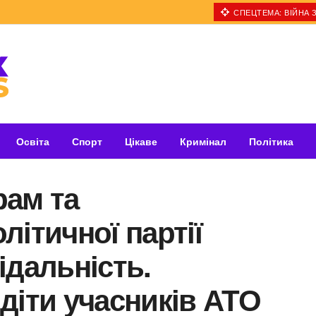
СПЕЦТЕМА: ВІЙНА З
Освіта
Спорт
Цікаве
Кримінал
Політика
рам та
літичної партії
ідальність.
діти учасників АТО