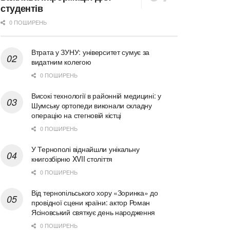
студентів
0 ПОШИРЕНЬ
Втрата у ЗУНУ: університет сумує за
видатним колегою
0 ПОШИРЕНЬ
Високі технології в районній медицині: у
Шумську ортопеди виконали складну
операцію на стегновій кістці
0 ПОШИРЕНЬ
У Тернополі віднайшли унікальну
книгозбірню XVII століття
0 ПОШИРЕНЬ
Від тернопільського хору «Зоринка» до
провідної сцени країни: актор Роман
Ясіновський святкує день народження
0 ПОШИРЕНЬ