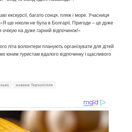
аві екскурсії, багато сонця, пляж і море. Учасниця
: «Я ще ніколи не була в Болгарії. Пригоди – це дуже
і я очікую на дуже гарний відпочинок!»
ого літа волонтери планують організувати для дітей
ємо юним туристам вдалого відпочинку і щасливого
онько
новини Тернопілля