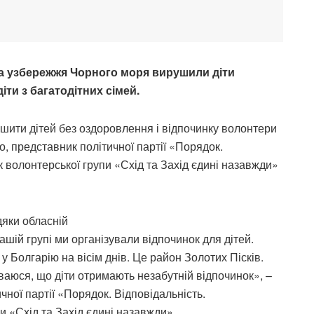
а узбережжя Чорного моря вирушили діти
іти з багатодітних сімей.
ишити дітей без оздоровлення і відпочинку волонтери
о, представник політичної партії «Порядок.
к волонтерської групи «Схід та Захід єдині назавжди»
дяки обласній
нашій групі ми організували відпочинок для дітей.
у Болгарію на вісім днів. Це район Золотих Пісків.
ваюся, що діти отримають незабутній відпочинок», –
чної партії «Порядок. Відповідальність.
и «Схід та Захід єдині назавжди».