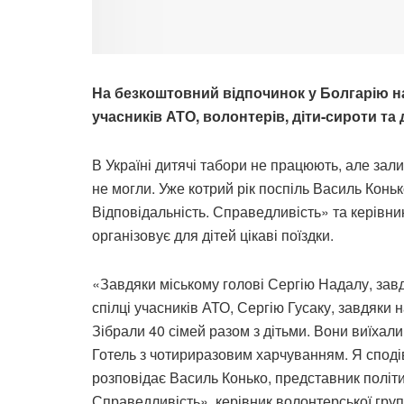
На безкоштовний відпочинок у Болгарію н
учасників АТО, волонтерів, діти-сироти та д
В Україні дитячі табори не працюють, але зал
не могли. Уже котрий рік поспіль Василь Коньк
Відповідальність. Справедливість» та керівни
організовує для дітей цікаві поїздки.
«Завдяки міському голові Сергію Надалу, зав
спілці учасників АТО, Сергію Гусаку, завдяки 
Зібрали 40 сімей разом з дітьми. Вони виїхали 
Готель з чотириразовим харчуванням. Я споді
розповідає Василь Конько, представник політи
Справедливість», керівник волонтерської груп