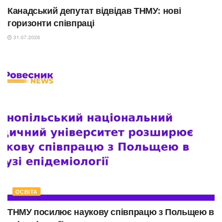
Канадський депутат відвідав ТНМУ: нові
горизонти співпраці
31.07.2026
ОСВІТА
ТНМУ посилює наукову співпрацю з Польщею в