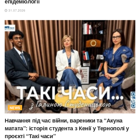
епідеміології
31.07.2026
NEWS
Навчання під час війни, вареники та “Акуна
матата”: історія студента з Кенії у Тернополі у
проєкті “Такі часи”