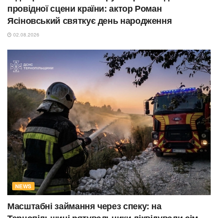
провідної сцени країни: актор Роман
Ясіновський святкує день народження
02.08.2026
NEWS
Масштабні займання через спеку: на