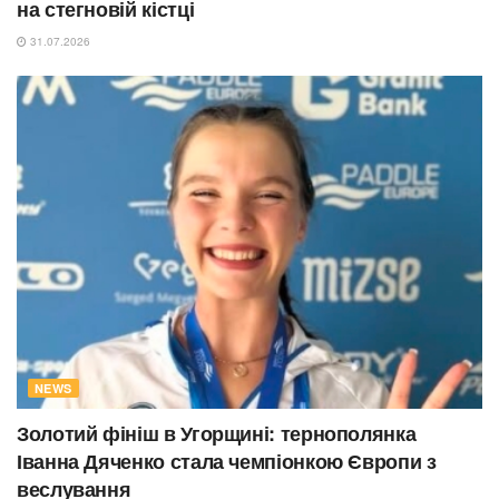
на стегновій кістці
31.07.2026
NEWS
Золотий фініш в Угорщині: тернополянка
Іванна Дяченко стала чемпіонкою Європи з
веслування