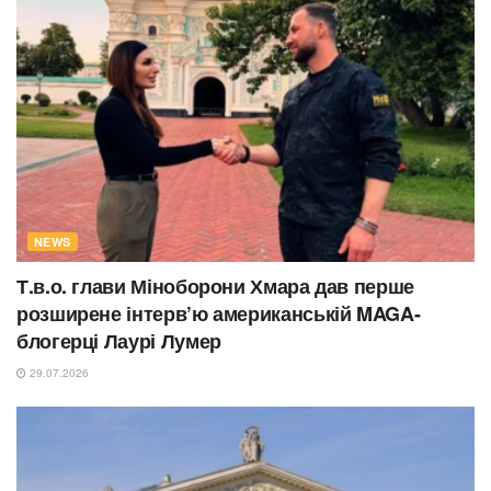
NEWS
Т.в.о. глави Міноборони Хмара дав перше
розширене інтерв’ю американській MAGA-
блогерці Лаурі Лумер
29.07.2026