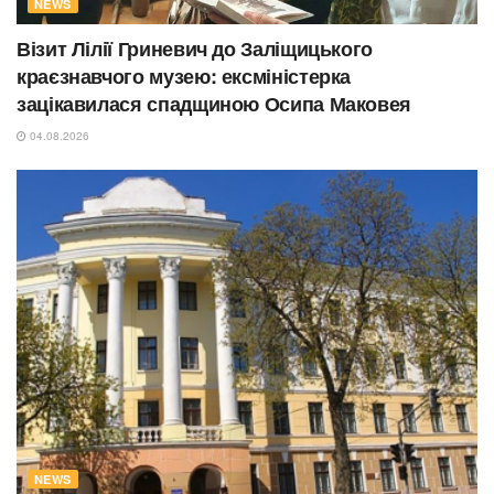
NEWS
Візит Лілії Гриневич до Заліщицького
краєзнавчого музею: ексміністерка
зацікавилася спадщиною Осипа Маковея
04.08.2026
NEWS