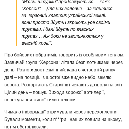
“М’ясні штурми” продовжуються, – каже
“Херсон”. – Для них головне – зачепитися
за черговий клаптик української землі:
вони просто йдуть і вкриють усе своїми
трупами. І далі йдуть по власних
трупах… Аж доки не захлинаються у
власній крові”.
Про бойових побратимів говорить із особливим теплом.
Зазвичай група “Херсона” літала безпілотниками через
день. Розпорядок незмінний: кава о четвертій ранку,
далі – на позиції. Із шостої вже видно небо, землю,
ворога. Розгортають Старлінк і чекають дозволу на зліт.
Цілий день – пошук. Виходи ворожої артилерії,
пересування живої сили і техніки…
Чимало інформації отримували через перехоплення.
Бували моменти, коли п***ри і наших ловили на цьому,
потім обстрілювали.