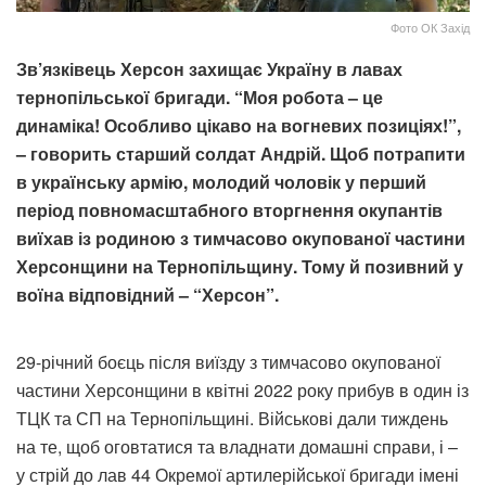
Фото ОК Захід
Зв’язківець Херсон захищає Україну в лавах
тернопільської бригади. “Моя робота – це
динаміка! Особливо цікаво на вогневих позиціях!”,
– говорить старший солдат Андрій. Щоб потрапити
в українську армію, молодий чоловік у перший
період повномасштабного вторгнення окупантів
виїхав із родиною з тимчасово окупованої частини
Херсонщини на Тернопільщину. Тому й позивний у
воїна відповідний – “Херсон”.
29-річний боєць після виїзду з тимчасово окупованої
частини Херсонщини в квітні 2022 року прибув в один із
ТЦК та СП на Тернопільщині. Військові дали тиждень
на те, щоб оговтатися та владнати домашні справи, і –
у стрій до лав 44 Окремої артилерійської бригади імені