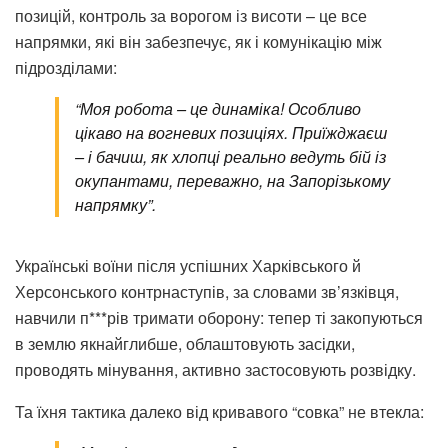
позицій, контроль за ворогом із висоти – це все
напрямки, які він забезпечує, як і комунікацію між
підрозділами:
“Моя робота – це динаміка! Особливо
цікаво на вогневих позиціях. Приїжджаєш
– і бачиш, як хлопці реально ведуть бій із
окупантами, переважно, на Запорізькому
напрямку”.
Українські воїни після успішних Харківського й
Херсонського контрнаступів, за словами зв’язківця,
навчили п***рів тримати оборону: тепер ті закопуються
в землю якнайглибше, облаштовують засідки,
проводять мінування, активно застосовують розвідку.
Та їхня тактика далеко від кривавого “совка” не втекла: