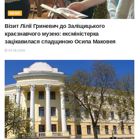
NEWS
Візит Лілії Гриневич до Заліщицького
краєзнавчого музею: ексміністерка
зацікавилася спадщиною Осипа Маковея
04.08.2026