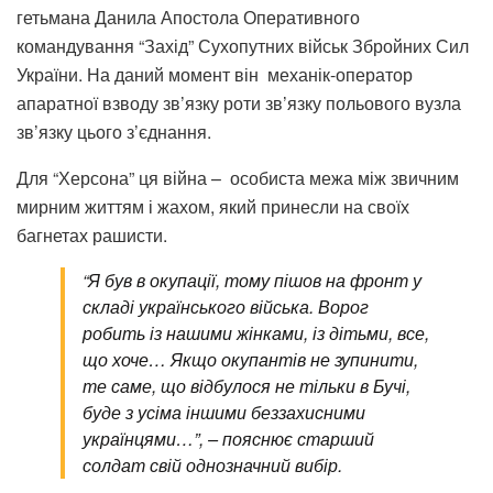
гетьмана Данила Апостола Оперативного
командування “Захід” Сухопутних військ Збройних Сил
України. На даний момент він
механік-оператор
апаратної взводу зв’язку роти зв’язку польового вузла
зв’язку цього з’єднання.
Для “Херсона” ця війна –
особиста межа між звичним
мирним життям і жахом, який принесли на своїх
багнетах рашисти.
“Я був в окупації, тому пішов на фронт у
складі українського війська. Ворог
робить із нашими жінками, із дітьми, все,
що хоче… Якщо окупантів не зупинити,
те саме, що відбулося не тільки в Бучі,
буде з усіма іншими беззахисними
українцями…”, – пояснює старший
солдат свій однозначний вибір.