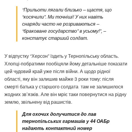
“Прильоти лягали близько – щастя, що
“косячили”. Ми точніші! У них навіть
снаряди часто не розриваються –
“браковане государство” в усьому!”, –
констатує старший солдат.
У відпустку “Херсон” їздить у Тернопільську область.
Хлопці-побратими пообіцяли йому детальніше показати
цей чудовий край уже після війни. А щодо рідної
області, яку він залишив майже 3 роки тому: після
смерті батька у старшого солдата
там не залишилося
жодних зв’язків. Але він мріє таки повернутися на рідну
землю, звільнену від рашистів.
Для охочих долучитися до лав
тернопільських гармашів у 44 ОАБр
надають контактний номер