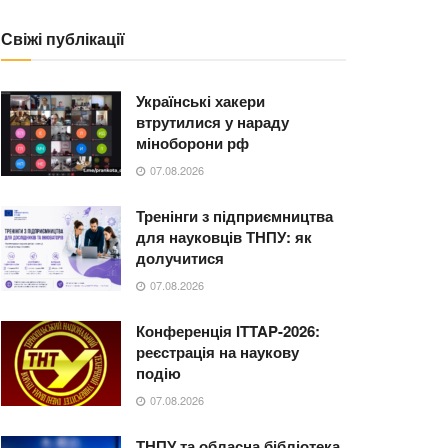
Свіжі публікації
Українські хакери
втрутилися у нараду
міноборони рф
07.08.2026
Тренінги з підприємництва
для науковців ТНПУ: як
долучитися
07.08.2026
Конференція ITTAP-2026:
реєстрація на наукову
подію
07.08.2026
ТНПУ та обласна бібліотека