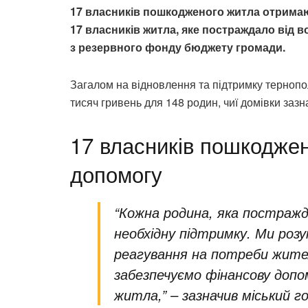
17 власників пошкодженого житла отрима
17 власників житла, яке постраждало від в
з резервного фонду бюджету громади.
Загалом на відновлення та підтримку тернопо
тисяч гривень для 148 родин, чиї домівки заз
17 власників пошкодже
допомогу
“Кожна родина, яка постражд
необхідну підтримку. Ми роз
реагування на потреби жител
забезпечуємо фінансову допо
житла,” – зазначив міський г