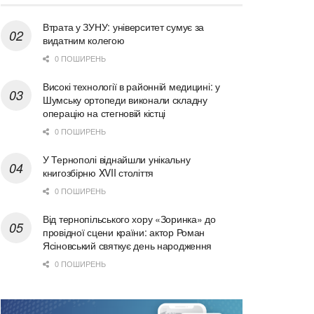
Втрата у ЗУНУ: університет сумує за
видатним колегою
0 ПОШИРЕНЬ
Високі технології в районній медицині: у
Шумську ортопеди виконали складну
операцію на стегновій кістці
0 ПОШИРЕНЬ
У Тернополі віднайшли унікальну
книгозбірню XVII століття
0 ПОШИРЕНЬ
Від тернопільського хору «Зоринка» до
провідної сцени країни: актор Роман
Ясіновський святкує день народження
0 ПОШИРЕНЬ