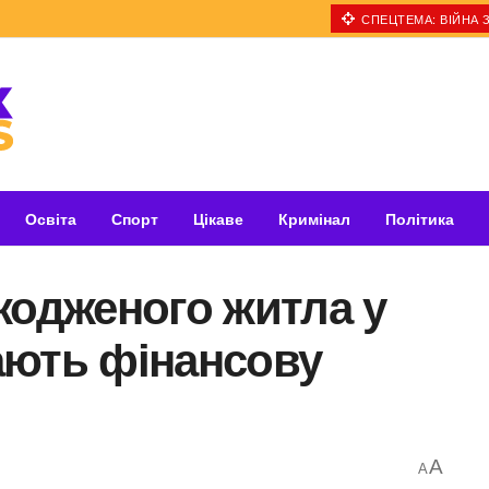
СПЕЦТЕМА: ВІЙНА З
Освіта
Спорт
Цікаве
Кримінал
Політика
кодженого житла у
ають фінансову
A
A