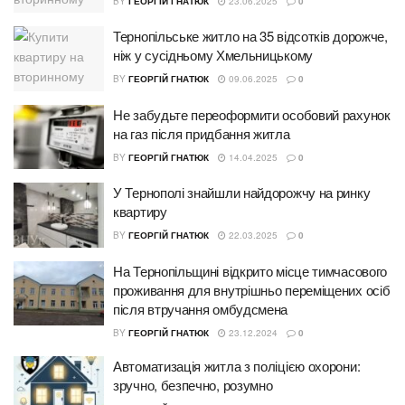
BY
ГЕОРГІЙ ГНАТЮК
23.06.2025
0
Тернопільське житло на 35 відсотків дорожче,
ніж у сусідньому Хмельницькому
BY
ГЕОРГІЙ ГНАТЮК
09.06.2025
0
Не забудьте переоформити особовий рахунок
на газ після придбання житла
BY
ГЕОРГІЙ ГНАТЮК
14.04.2025
0
У Тернополі знайшли найдорожчу на ринку
квартиру
BY
ГЕОРГІЙ ГНАТЮК
22.03.2025
0
На Тернопільщині відкрито місце тимчасового
проживання для внутрішньо переміщених осіб
після втручання омбудсмена
BY
ГЕОРГІЙ ГНАТЮК
23.12.2024
0
Автоматизація житла з поліцією охорони:
зручно, безпечно, розумно