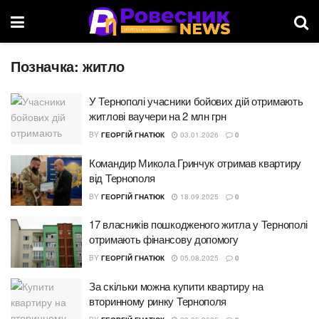
Позначка:
житло
У Тернополі учасники бойових дій отримають
житлові ваучери на 2 млн грн
BY
ГЕОРГІЙ ГНАТЮК
03.01.2026
0
Командир Микола Гринчук отримав квартиру
від Тернополя
BY
ГЕОРГІЙ ГНАТЮК
18.09.2025
0
17 власників пошкодженого житла у Тернополі
отримають фінансову допомогу
BY
ГЕОРГІЙ ГНАТЮК
05.08.2025
0
За скільки можна купити квартиру на
вторинному ринку Тернополя