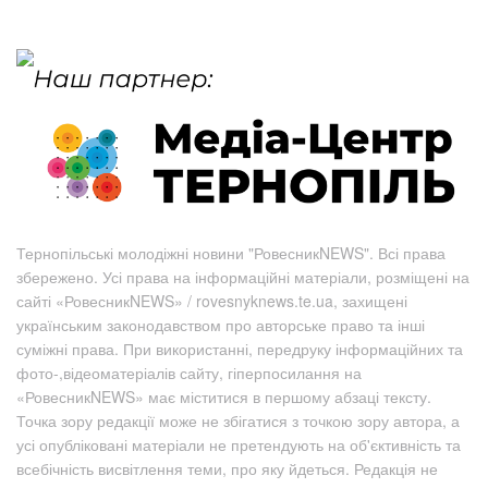
Тернопільські молодіжні новини "РовесникNEWS". Всі права
збережено. Усі права на інформаційні матеріали, розміщені на
сайті «РовесникNEWS» / rovesnyknews.te.ua, захищені
українським законодавством про авторське право та інші
суміжні права. При використанні, передруку інформаційних та
фото-,відеоматеріалів сайту, гіперпосилання на
«РовесникNEWS» має міститися в першому абзаці тексту.
Точка зору редакції може не збігатися з точкою зору автора, а
усі опубліковані матеріали не претендують на об'єктивність та
всебічність висвітлення теми, про яку йдеться. Редакція не