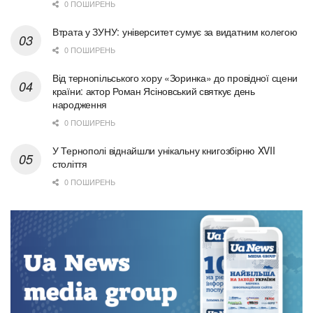
0 ПОШИРЕНЬ
Втрата у ЗУНУ: університет сумує за видатним колегою
0 ПОШИРЕНЬ
Від тернопільського хору «Зоринка» до провідної сцени
країни: актор Роман Ясіновський святкує день
народження
0 ПОШИРЕНЬ
У Тернополі віднайшли унікальну книгозбірню XVII
століття
0 ПОШИРЕНЬ