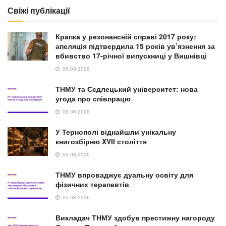
Свіжі публікації
Крапка у резонансній справі 2017 року:
апеляція підтвердила 15 років ув’язнення за
вбивство 17-річної випускниці у Вишнівці
06.08.2026
ТНМУ та Сєдлецький університет: нова
угода про співпрацю
06.08.2026
У Тернополі віднайшли унікальну
книгозбірню XVII століття
05.08.2026
ТНМУ впроваджує дуальну освіту для
фізичних терапевтів
05.08.2026
Викладач ТНМУ здобув престижну нагороду