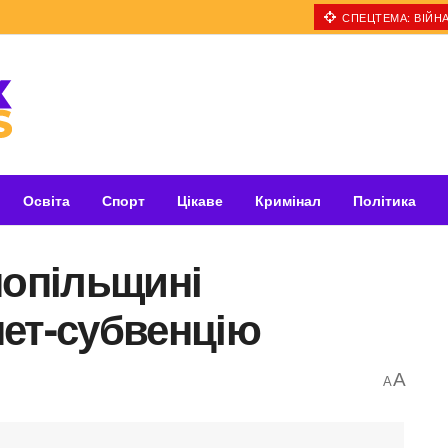
СПЕЦТЕМА: ВІЙНА
Освіта
Спорт
Цікаве
Кримінал
Політика
нопільщині
нет-субвенцію
A
A