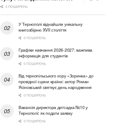
0 ПОШИРЕНЬ
У Тернополі віднайшли унікальну
книгозбірню XVII століття
0 ПОШИРЕНЬ
Графіки навчання 2026-2027: важлива
інформація для студентів
0 ПОШИРЕНЬ
Від тернопільського хору «Зоринка» до
провідної сцени країни: актор Роман
Ясіновський святкує день народження
0 ПОШИРЕНЬ
Вакансія директора дитсадка №10 у
Тернополі: як подати заявку
0 ПОШИРЕНЬ