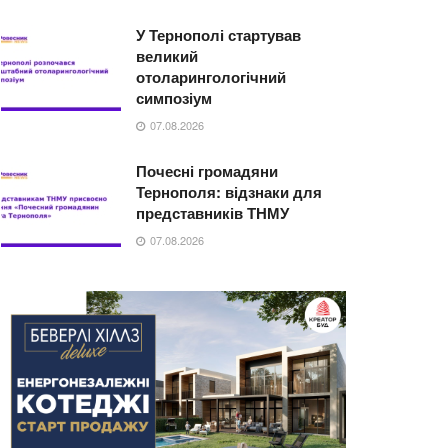
У Тернополі стартував
великий
отоларингологічний
симпозіум
07.08.2026
Почесні громадяни
Тернополя: відзнаки для
представників ТНМУ
07.08.2026