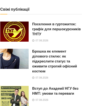
Свіжі публікації
Поселення в гуртожиток:
графік для першокурсників
ТНТУ
07.08.2026
Брошка як елемент
ділового стилю: як
підкреслити статус та
оживити строгий офісний
костюм
07.08.2026
Вступ до Академії НГУ без
НМТ: умови та переваги
07.08.2026