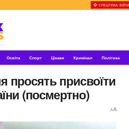
СПЕЦТЕМА: ВІЙНА
Освіта
Спорт
Цікаве
Кримінал
Політика
я просять присвоїти
аїни (посмертно)
A
A