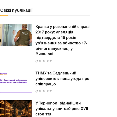
Свіжі публікації
Крапка у резонансній справі
2017 року: апеляція
підтвердила 15 років
ув’язнення за вбивство 17-
річної випускниці у
Вишнівці
06.08.2026
ТНМУ та Сєдлецький
університет: нова угода про
співпрацю
06.08.2026
У Тернополі віднайшли
унікальну книгозбірню XVII
століття