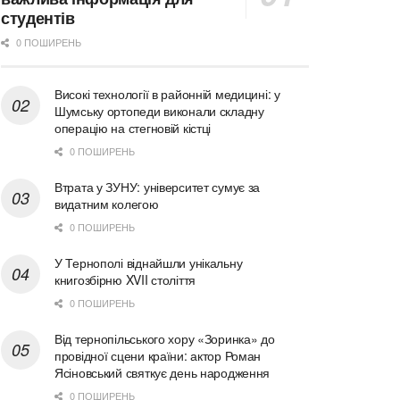
студентів
0 ПОШИРЕНЬ
Високі технології в районній медицині: у
Шумську ортопеди виконали складну
операцію на стегновій кістці
0 ПОШИРЕНЬ
Втрата у ЗУНУ: університет сумує за
видатним колегою
0 ПОШИРЕНЬ
У Тернополі віднайшли унікальну
книгозбірню XVII століття
0 ПОШИРЕНЬ
Від тернопільського хору «Зоринка» до
провідної сцени країни: актор Роман
Ясіновський святкує день народження
0 ПОШИРЕНЬ