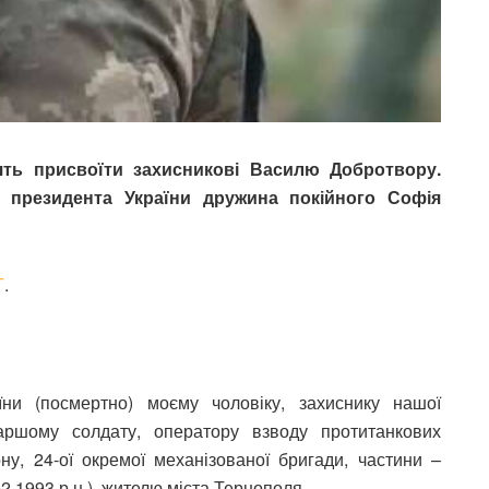
ять присвоїти захисникові Василю Добротвору.
і президента України дружина покійного Софія
Т
.
ни (посмертно) моєму чоловіку, захиснику нашої
аршому солдату, оператору взводу протитанкових
ону, 24-ої окремої механізованої бригади, частини –
.1993 р.н.), жителю міста Тернополя.