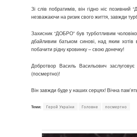
Зі слів побратимів, він гідно ніс позивний 
незважаючи на ризик свого життя, завжди турб
Захисник “ДОБРО” був турботливим чоловіком
дбайливим батьком синові, над яким хотів в
побачити рідну кровинку – свою донечку!
Добротвор Василь Васильович заслуговує
(посмертно)!
Він завжди буде у наших серцях! Вічна пам’ят
Теми:
Герой України
Головне
посмертно