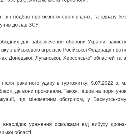
 він подбав про безпеку своїх рідних, та одразу без
тупив до лав ЗСУ.
еобхідних для забезпечення оборони України, захисту
язку з військовою агресією Російської Федерації проти
ах Донецької, Луганської, Херсонської областей та в
після ракетного удару в гуртожитку, 9.07.2022 р. м.
бласті, де вони проживали. Також, пішов на порятунок
уації, під мінометним обстрілом, у Бахмутському
. внаслідок ураження осколками від вибуху дрона-
цької області.