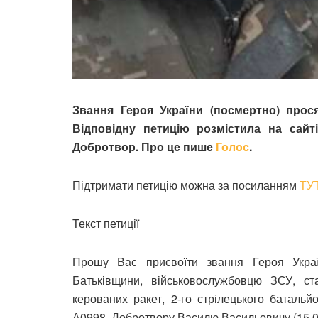
Звання Героя України (посмертно) прос
Відповідну петицію розмістила на сайт
Добротвор. Про це пише
Голос
.
Підтримати петицію можна за посиланням
ТУ
Текст петиції
Прошу Вас присвоїти звання Героя Украї
Батьківщини, військовослужбовцю ЗСУ, ст
керованих ракет, 2-го стрілецького батальй
А0998, Добротвору Василю Васильовичу (15.02