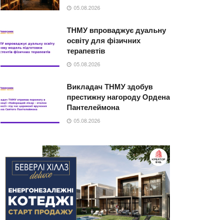
05.08.2026
ТНМУ впроваджує дуальну
освіту для фізичних
терапевтів
05.08.2026
Викладач ТНМУ здобув
престижну нагороду Ордена
Пантелеймона
05.08.2026