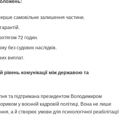
положень:
 перше самовільне залишення частини.
гарантій.
отягом 72 годин.
ку без судових наслідків.
вих виплат.
 рівень комунікації між державою та
ерпня та підтримана президентом Володимиром
оривом у воєнній кадровій політиці. Вона не лише
ня, а й створює умови для психологічної реабілітації