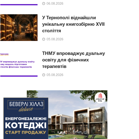
06.08.2026
У Тернополі віднайшли
унікальну книгозбірню XVII
століття
05.08.2026
ТНМУ впроваджує дуальну
освіту для фізичних
терапевтів
05.08.2026