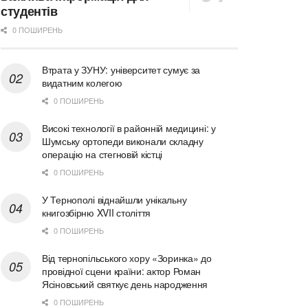
студентів
0 ПОШИРЕНЬ
Втрата у ЗУНУ: університет сумує за
видатним колегою
0 ПОШИРЕНЬ
Високі технології в районній медицині: у
Шумську ортопеди виконали складну
операцію на стегновій кістці
0 ПОШИРЕНЬ
У Тернополі віднайшли унікальну
книгозбірню XVII століття
0 ПОШИРЕНЬ
Від тернопільського хору «Зоринка» до
провідної сцени країни: актор Роман
Ясіновський святкує день народження
0 ПОШИРЕНЬ