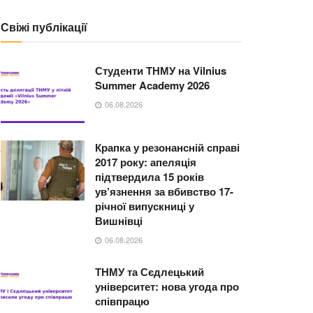
Свіжі публікації
Студенти ТНМУ на Vilnius
Summer Academy 2026
06.08.2026
Крапка у резонансній справі
2017 року: апеляція
підтвердила 15 років
ув’язнення за вбивство 17-
річної випускниці у
Вишнівці
06.08.2026
ТНМУ та Сєдлецький
університет: нова угода про
співпрацю