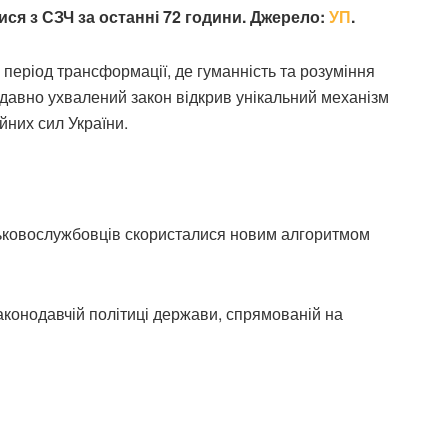
ся з СЗЧ за останні 72 години. Джерело:
УП
.
період трансформації, де гуманність та розуміння
давно ухвалений закон відкрив унікальний механізм
них сил України.
йськовослужбовців скористалися новим алгоритмом
конодавчій політиці держави, спрямованій на