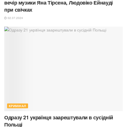
вечір музики Яна Тірсена, Людовіко Ейнауді
при свічках
02.07.2024
КРИМІНАЛ
Одразу 21 укрaїнця заарештували в сусідній
Польщі