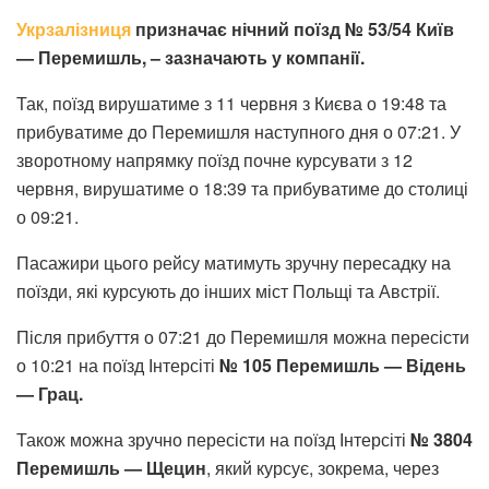
Укрзалізниця
призначає нічний поїзд № 53/54 Київ
— Перемишль, – зазначають у компанії.
Так, поїзд вирушатиме з 11 червня з Києва о 19:48 та
прибуватиме до Перемишля наступного дня о 07:21. У
зворотному напрямку поїзд почне курсувати з 12
червня, вирушатиме о 18:39 та прибуватиме до столиці
о 09:21.
Пасажири цього рейсу матимуть зручну пересадку на
поїзди, які курсують до інших міст Польщі та Австрії.
Після прибуття о 07:21 до Перемишля можна пересісти
о 10:21 на поїзд Інтерсіті
№ 105 Перемишль — Відень
— Грац.
Також можна зручно пересісти на поїзд Інтерсіті
№ 3804
Перемишль — Щецин
, який курсує, зокрема, через