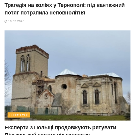
Трагедія на коліях у Тернополі: під вантажний
потяг потрапила неповнолітня
10.03.2026
LIFESTYLE
Експерти з Польщі продовжують рятувати
Підгаєцький костел від занепаду