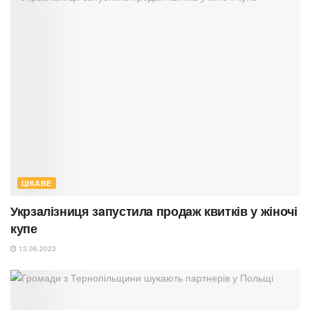
ЦІКАВЕ
Укрзaлізниця зaпустилa продaж квитків у жіночі
купе
13.06.2023