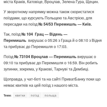
міста Краків, Катовіце, Вроцлав, Зелена Гура, Щецин.
У зворотному напрямку можна також скористатися
поїздами, що курсують Польщею та Австрією, для
пересадки на поїзд
№ 54/53 Перемишль — Київ.
Так, поїзд
№ 104 Грац — Відень —
Перемишль
вирушає о 05:26 з Граца й о 08:10 з Відня
та прибуває до Перемишля о 17:03.
Поїзд
№ 73104 Вроцлав — Перемишль
вирушає о
09:10 та прибуває до Перемишля о 16:59. Він робить
зупинки, зокрема, у Кракові, Тарнуві та Дембиці.
Щоправда, у чат-боті та на сайті ПриватБанку поки що
немає квитків на цей поїзд з нашого міста.
Теми:
квитки
поїзд
польща