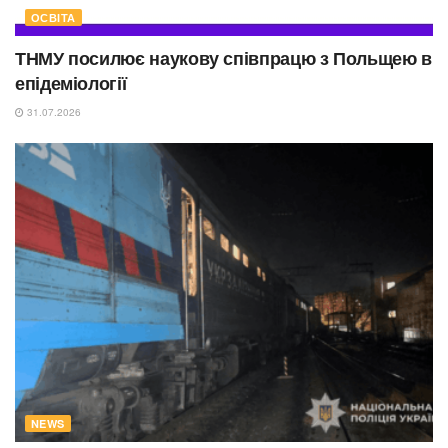
ОСВІТА
ТНМУ посилює наукову співпрацю з Польщею в
епідеміології
31.07.2026
NEWS