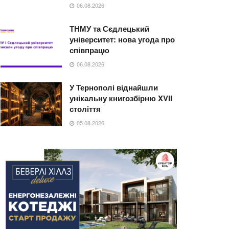
06.08.2026
ТНМУ та Сєдлецький
університет: нова угода про
співпрацю
06.08.2026
У Тернополі віднайшли
унікальну книгозбірню XVII
століття
05.08.2026