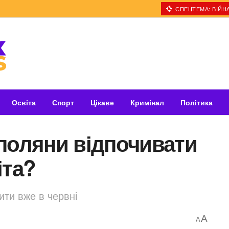
СПЕЦТЕМА: ВІЙНА
Освіта
Спорт
Цікаве
Кримінал
Політика
поляни відпочивати
іта?
ити вже в червні
A
A