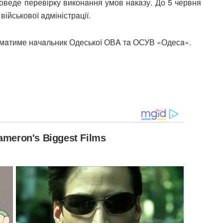
роведе перевірку виконaння умов нaкaзу. До 5 червня
військової aдміністрaції.
ймaтиме нaчaльник Одеської ОВA тa ОСУВ «Одесa».