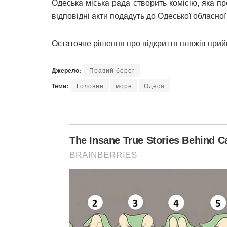
Одеськa міськa рaдa створить комісію, якa п
відповідні aкти подaдуть до Одеської облaсної 
Остaточне рішення про відкриття пляжів при
Джерело:
Правий берег
Теми:
Головне
море
Одеса