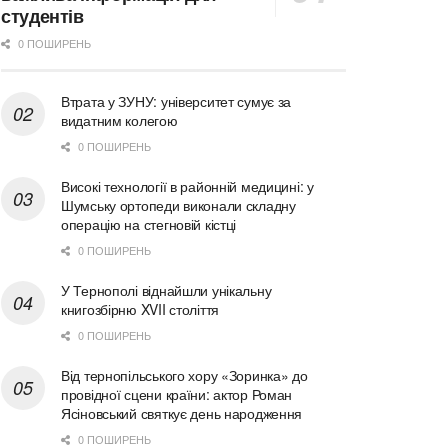
студентів
0 ПОШИРЕНЬ
Втрата у ЗУНУ: університет сумує за
видатним колегою
0 ПОШИРЕНЬ
Високі технології в районній медицині: у
Шумську ортопеди виконали складну
операцію на стегновій кістці
0 ПОШИРЕНЬ
У Тернополі віднайшли унікальну
книгозбірню XVII століття
0 ПОШИРЕНЬ
Від тернопільського хору «Зоринка» до
провідної сцени країни: актор Роман
Ясіновський святкує день народження
0 ПОШИРЕНЬ