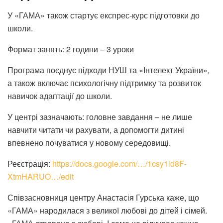
У «ГАМА» також стартує експрес-курс підготовки до
школи.
Формат занять: 2 години – 3 уроки
Програма поєднує підходи НУШ та «Інтелект України»,
а також включає психологічну підтримку та розвиток
навичок адаптації до школи.
У центрі зазначають: головне завдання – не лише
навчити читати чи рахувати, а допомогти дитині
впевнено почуватися у новому середовищі.
Реєстрація:
https://docs.google.com/…/1csy1ld8F-
XtmHARUO…/edit
Співзасновниця центру Анастасія Гурська каже, що
«ГАМА» народилася з великої любові до дітей і сімей.