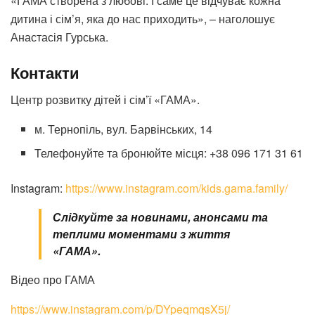
«ГАМА створена з любові. І саме це відчуває кожна
дитина і сім’я, яка до нас приходить», – наголошує
Анастасія Гурська.
Контакти
Центр розвитку дітей і сім’ї «ГАМА».
м. Тернопіль, вул. Барвінських, 14
Телефонуйте та бронюйте місця: +38 096 171 31 61
Instagram:
https://www.instagram.com/kids.gama.family/
Слідкуйте за новинами, анонсами та
теплими моментами з життя
«ГАМА».
Відео про ГАМА
https://www.instagram.com/p/DYpeqmqsX5j/