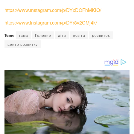
https://www.instagram.com/p/DYxDCFhMKlQ/
https://www.instagram.com/p/DYr8v2CMj4k/
Теми:
гама
Головне
діти
освіта
розвиток
центр розвитку