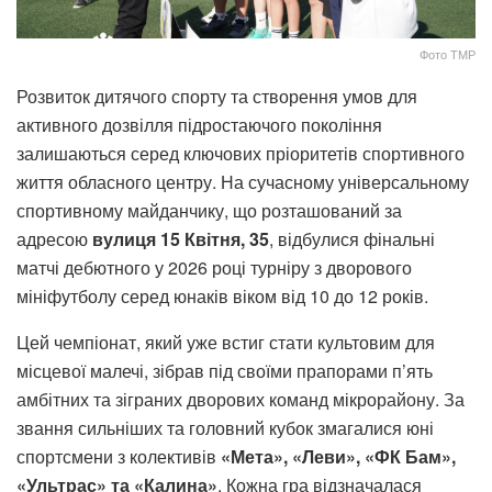
Фото ТМР
Розвиток дитячого спорту та створення умов для
активного дозвілля підростаючого покоління
залишаються серед ключових пріоритетів спортивного
життя обласного центру. На сучасному універсальному
спортивному майданчику, що розташований за
адресою
вулиця 15 Квітня, 35
, відбулися фінальні
матчі дебютного у 2026 році турніру з дворового
мініфутболу серед юнаків віком від 10 до 12 років.
Цей чемпіонат, який уже встиг стати культовим для
місцевої малечі, зібрав під своїми прапорами п’ять
амбітних та зіграних дворових команд мікрорайону. За
звання сильніших та головний кубок змагалися юні
спортсмени з колективів
«Мета», «Леви», «ФК Бам»,
«Ультрас» та «Калина»
. Кожна гра відзначалася