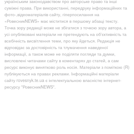
українським законодавством про авторське право та інші
суміжні права. При використанні, передруку інформаційних та
фото-,відеоматеріалів сайту, гіперпосилання на
«РовесникNEWS» має міститися в першому абзаці тексту.
Точка зору редакції може не збігатися з точкою зору автора, а
усі опубліковані матеріали не претендують на об'єктивність та
всебічність висвітлення теми, про яку йдеться. Редакція не
відповідає за достовірність та тлумачення наведеної
інформації, а також може не поділяти погляди та думки,
висловлені читачами сайту в коментарях до статей, а сам
ресурс виконує винятково роль носія. Матеріали з поміткою (R)
публікуються на правах реклами. Інформаційні матеріали
сайту rovesnyk.te.ua є інтелектуальною власністю інтернет-
ресурсу "РовесникNEWS".