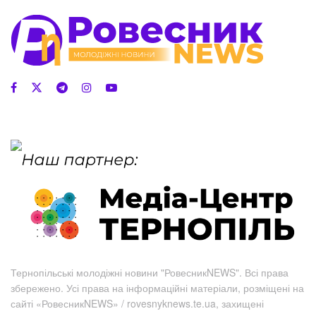
Тернопільські молодіжні новини "РовесникNEWS". Всі права
збережено. Усі права на інформаційні матеріали, розміщені на
сайті «РовесникNEWS» / rovesnyknews.te.ua, захищені