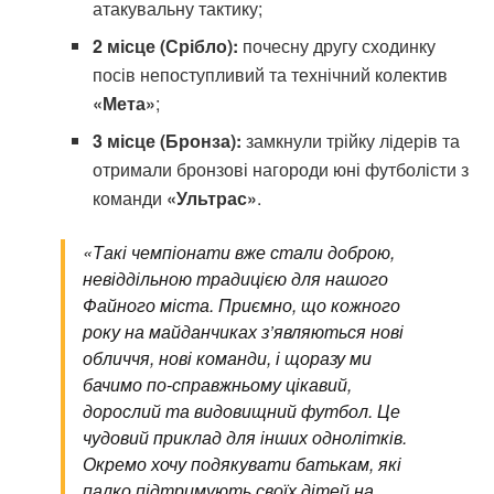
атакувальну тактику;
2 місце (Срібло):
почесну другу сходинку
посів непоступливий та технічний колектив
«Мета»
;
3 місце (Бронза):
замкнули трійку лідерів та
отримали бронзові нагороди юні футболісти з
команди
«Ультрас»
.
«Такі чемпіонати вже стали доброю,
невіддільною традицією для нашого
Файного міста. Приємно, що кожного
року на майданчиках з’являються нові
обличчя, нові команди, і щоразу ми
бачимо по-справжньому цікавий,
дорослий та видовищний футбол. Це
чудовий приклад для інших однолітків.
Окремо хочу подякувати батькам, які
палко підтримують своїх дітей на