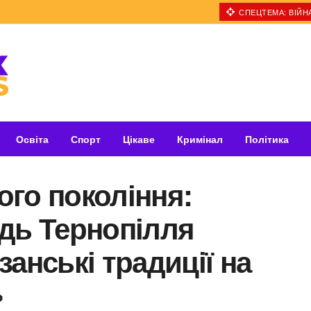
СПЕЦТЕМА: ВІЙНА
Освіта
Спорт
Цікаве
Кримінал
Політика
го покоління:
дь Тернопілля
анські традиції на
»