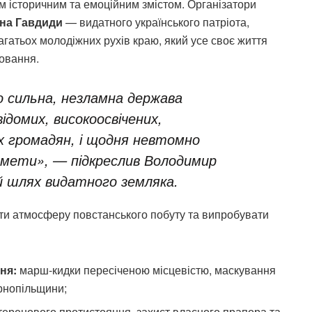
м історичним та емоційним змістом. Організатори
ана Гавдиди
— видатного українського патріота,
агатьох молодіжних рухів краю, який усе своє життя
ховання.
що сильна, незламна держава
ідомих, високоосвічених,
х громадян, і щодня невтомно
ї мети»
, — підкреслив Володимир
 шлях видатного земляка.
ути атмосферу повстанського побуту та випробувати
ня:
марш-кидки пересіченою місцевістю, маскування
ернопільщини;
ренового протистояння, захист власного прапора та