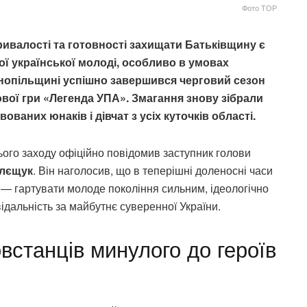
Фото ТОР
ивалості та готовності захищати Батьківщину є
 української молоді, особливо в умовах
нопільщині успішно завершився черговий сезон
ової гри «Легенда УПА». Змагання знову зібрали
ваних юнаків і дівчат з усіх куточків області.
ього заходу офіційно повідомив заступник голови
лєщук
. Він наголосив, що в теперішні доленосні часи
— гартувати молоде покоління сильним, ідеологічно
ідальність за майбутнє суверенної України.
овстанців минулого до героїв