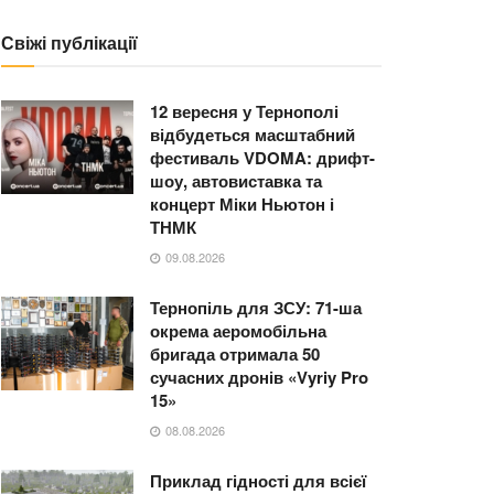
Свіжі публікації
12 вересня у Тернополі
відбудеться масштабний
фестиваль VDOMA: дрифт-
шоу, автовиставка та
концерт Міки Ньютон і
ТНМК
09.08.2026
Тернопіль для ЗСУ: 71-ша
окрема аеромобільна
бригада отримала 50
сучасних дронів «Vyriy Pro
15»
08.08.2026
Приклад гідності для всієї