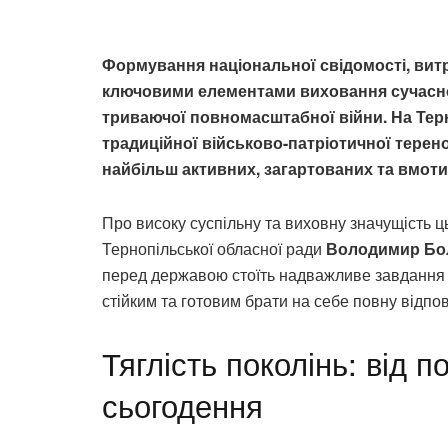
Формування національної свідомості, витр
ключовими елементами виховання сучасної
триваючої повномасштабної війни. На Тер
традиційної військово-патріотичної терен
найбільш активних, загартованих та вмотиво
Про високу суспільну та виховну значущість ц
Тернопільської обласної ради
Володимир Бо
перед державою стоїть надважливе завдання 
стійким та готовим брати на себе повну відпов
Тяглість поколінь: від п
сьогодення