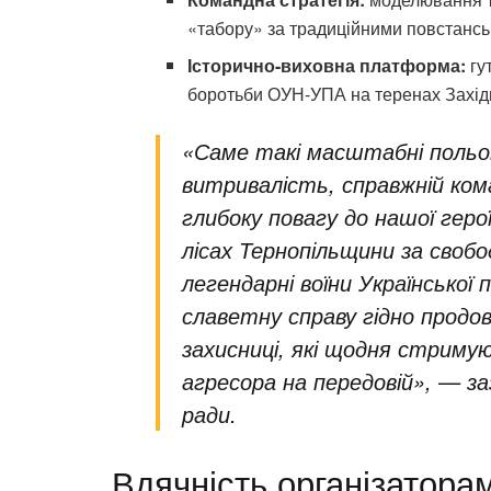
«табору» за традиційними повстанс
Історично-виховна платформа:
гут
боротьби ОУН-УПА на теренах Західн
«Саме такі масштабні польо
витривалість, справжній ком
глибоку повагу до нашої герої
лісах Тернопільщини за своб
легендарні воїни Української 
славетну справу гідно продо
захисниці, які щодня стрим
агресора на передовій», — за
ради.
Вдячність організатора