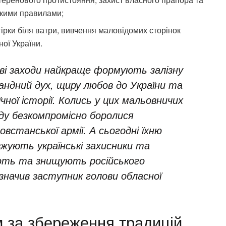
ькими правилами;
ірки біля ватри, вивчення маловідомих сторінок
ої України.
ві заходи найкраще формують залізну
андний дух, щиру любов до України та
чної історії. Колись у цих мальовничих
оду безкомпромісно боролися
повстанської армії. А сьогодні їхню
вжують українські захисники та
ують та знищують російського
значив заступник голови обласної
м за збереження традицій