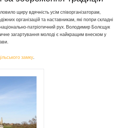
ловило щиру вдячність усім співорганізаторам,
іжних організацій та наставникам, які попри складні
національно-патріотичний рух. Володимир Болєщук
ізичне загартування молоді є найкращим внеском у
ави.
дільського замку
.