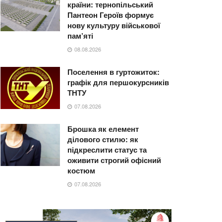
країни: тернопільський
Пантеон Героїв формує
нову культуру військової
пам’яті
08.08.2026
Поселення в гуртожиток:
графік для першокурсників
ТНТУ
07.08.2026
Брошка як елемент
ділового стилю: як
підкреслити статус та
оживити строгий офісний
костюм
07.08.2026