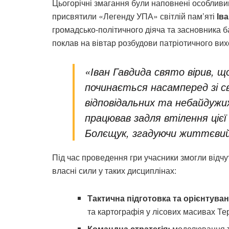
Цьогорічні змагання були наповнені особливи
присвятили «Легенду УПА» світлій пам’яті
Ів
громадсько-політичного діяча та засновника б
поклав на вівтар розбудови патріотичного ви
«Іван Гавдида свято вірив, 
починається насамперед зі св
відповідальних та небайдужи
працював задля втілення ціє
Болєщук, згадуючи життєвий
Під час проведення гри учасники змогли відч
власні сили у таких дисциплінах:
Тактична підготовка та орієнтуван
та картографія у лісових масивах Т
Командна стратегія:
моделювання те