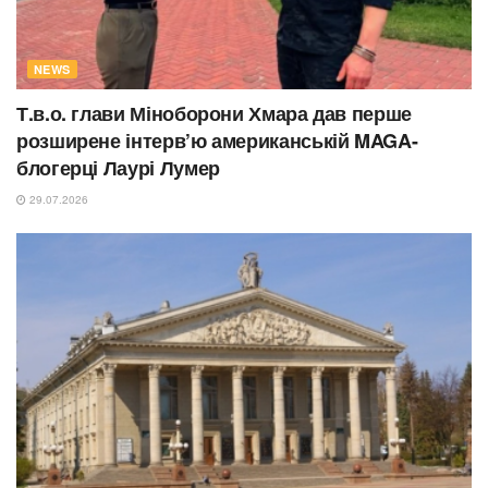
NEWS
Т.в.о. глави Міноборони Хмара дав перше
розширене інтерв’ю американській MAGA-
блогерці Лаурі Лумер
29.07.2026