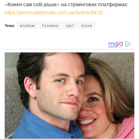
«Кожен сам собі рішає» на стрімінгових платформах:
https://promo.bestmusic.com.ua/fanlink/5972/
Теми:
альбом
Головне
гурт
пісня