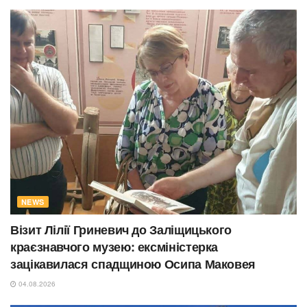
NEWS
Візит Лілії Гриневич до Заліщицького
краєзнавчого музею: ексміністерка
зацікавилася спадщиною Осипа Маковея
04.08.2026