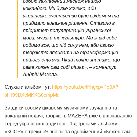
собою закладений меседж нашою
командою. Ми дуже хочемо, аби
українське суспільство було свідомим та
приймало виважені рішення. Ставило в
пріоритет популяризацію української
мови, музики та культури. Ми ж від себе
робимо все, що під силу нам, аби своєю
творчістю впливати на трансформацію
нашого слухача. Який точно знатиме, що
саме кожен сам собі рішає», – коментує
Андрій Мазепа.
Слухати альбом тут:
https://youtu.be/tFhgxpvPq3A?
si=I99DXcMKKG0cmpMd
Завдяки своєму цікавому музичному звучанню та
вокальній подачі, творчість MAZEPA вже є впізнаваною
серед української авдиторії. Лід-треками альбому
«КССР» є треки «Я знаю» та однойменний «Кожен сам