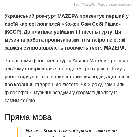
Гурт MAZEPA . Фото з релізу альбому
Український рок-гурт MAZEPA презентує перший у
своїй кар‘єрі лонгплей «Кожен Сам Собі Рішає»
(КССР). До платівки увійшли 11 пісень гурту. Ця
музична робота пронизана життям та іронією, які
завжди супроводжують творчість гурту MAZEPA.
За словами фронтмена гурту Андрія Мазепи, треки до
альбому створювалися впродовж трьох років. Тому у
роботі відчувається вплив історичних подій, адже пісні
про кохання, створені до лютого 2022 року, замінили
філософські музичні роздуми у форматі діалогу із
самим собою.
Пряма мова
«Назва «Кожен сам собі рішає» вже несе