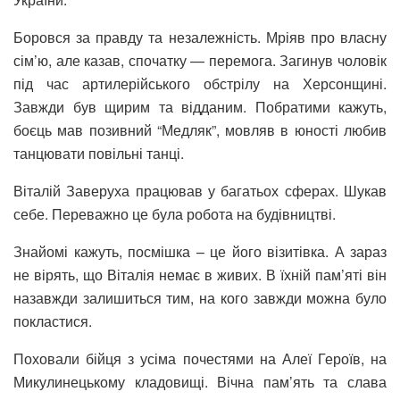
Боровся за правду та незалежність. Мріяв про власну
сім’ю, але казав, спочатку — перемога. Загинув чоловік
під час артилерійського обстрілу на Херсонщині.
Завжди був щирим та відданим. Побратими кажуть,
боєць мав позивний “Медляк”, мовляв в юності любив
танцювати повільні танці.
Віталій Заверуха працював у багатьох сферах. Шукав
себе. Переважно це була робота на будівництві.
Знайомі кажуть, посмішка – це його візитівка. А зараз
не вірять, що Віталія немає в живих. В їхній пам’яті він
назавжди залишиться тим, на кого завжди можна було
покластися.
Поховали бійця з усіма почестями на Алеї Героїв, на
Микулинецькому кладовищі. Вічна пам’ять та слава