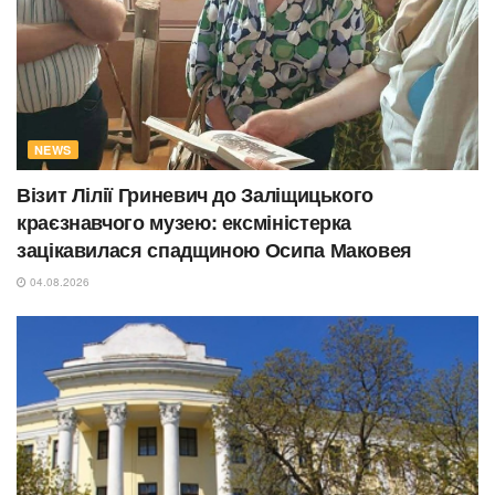
NEWS
Візит Лілії Гриневич до Заліщицького
краєзнавчого музею: ексміністерка
зацікавилася спадщиною Осипа Маковея
04.08.2026