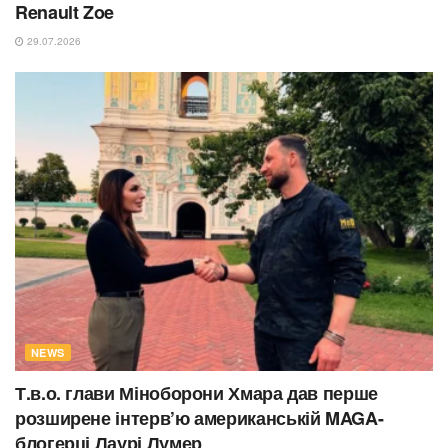
Renault Zoe
29.07.2026
NEWS
Т.в.о. глави Міноборони Хмара дав перше
розширене інтерв’ю американській MAGA-
блогерці Лаурі Лумер