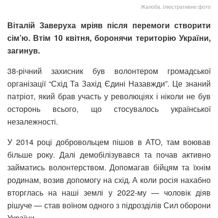
Жалоба. Ілюстративне фото
Віталій Заверуха мріяв після перемоги створити
сім’ю. Втім 10 квітня, боронячи територію України,
загинув.
38-річний захисник був волонтером громадської
організації “Схід Та Захід Єдині Назавжди”. Це знаний
патріот, який брав участь у революціях і ніколи не був
осторонь всього, що стосувалось української
незалежності.
У 2014 році добровольцем пішов в АТО, там воював
більше року. Далі демобілізувався та почав активно
займатись волонтерством. Допомагав бійцям та їхнім
родинам, возив допомогу на схід. А коли росія нахабно
вторглась на наші землі у 2022-му — чоловік діяв
рішуче — став воїном одного з підрозділів Сил оборони
України.