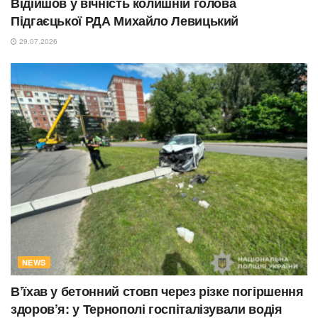
Відійшов у вічність колишній голова
Підгаєцької РДА Михайло Левицький
29.07.2026
NEWS
В’їхав у бетонний стовп через різке погіршення
здоров’я: у Тернополі госпіталізували водія