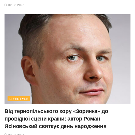
02.08.2026
LIFESTYLE
Від тернопільського хору «Зоринка» до
провідної сцени країни: актор Роман
Ясіновський святкує день народження
02.08.2026