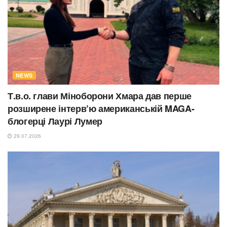
NEWS
Т.в.о. глави Міноборони Хмара дав перше
розширене інтерв’ю американській MAGA-
блогерці Лаурі Лумер
29.07.2026