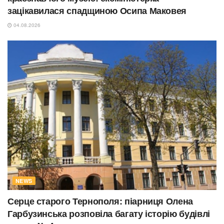
зацікавилася спадщиною Осипа Маковея
04.08.2026
NEWS
Серце старого Тернополя: піарниця Олена
Гарбузинська розповіла багату історію будівлі