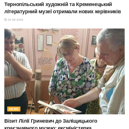
Тернопільський художній та Кременецький
літературний музеї отримали нових керівників
04.08.2026
NEWS
Візит Лілії Гриневич до Заліщицького
краєзнавчого музею: ексміністерка