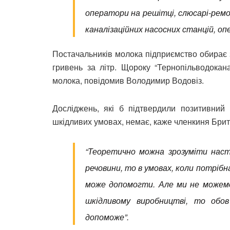
оператори на решітці, слюсарі-рем
каналізаційних насосних станцій, о
Постачальників молока підприємство обирає з
гривень за літр. Щороку “Тернопільводокан
молока, повідомив Володимир Водовіз.
Досліджень, які б підтвердили позитивни
шкідливих умовах, немає, каже членкиня Брита
“Теоретично можна зрозуміти наступ
речовини, то в умовах, коли потріб
може допомогти. Але ми не можем
шкідливому виробництві, то обо
допоможе”.