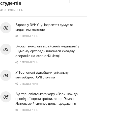
студентів
0 ПОШИРЕНЬ
Втрата у ЗУНУ: університет сумує за
видатним колегою
0 ПОШИРЕНЬ
Високі технології в районній медицині: у
Шумську ортопеди виконали складну
операцію на стегновій кістці
0 ПОШИРЕНЬ
У Тернополі віднайшли унікальну
книгозбірню XVII століття
0 ПОШИРЕНЬ
Від тернопільського хору «Зоринка» до
провідної сцени країни: актор Роман
Ясіновський святкує день народження
0 ПОШИРЕНЬ