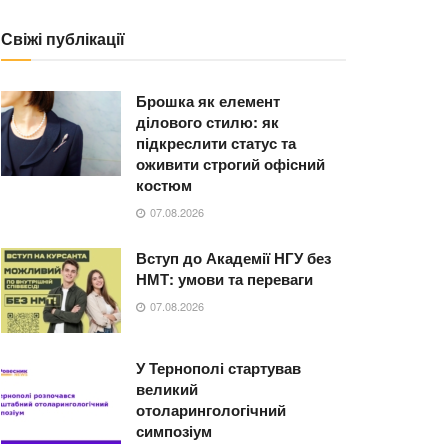
Свіжі публікації
Брошка як елемент
ділового стилю: як
підкреслити статус та
оживити строгий офісний
костюм
07.08.2026
Вступ до Академії НГУ без
НМТ: умови та переваги
07.08.2026
У Тернополі стартував
великий
отоларингологічний
симпозіум