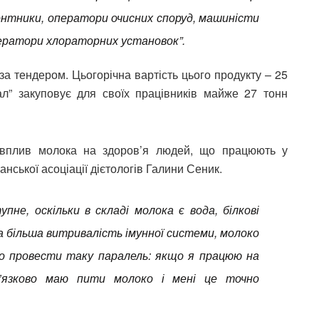
онтники, оператори очисних споруд, машиністи
ператори хлораторних установок”.
а тендером. Цьогорічна вартість цього продукту – 25
ал” закуповує для своїх працівників майже 27 тонн
й вплив молока на здоров’я людей, що працюють у
нської асоціації дієтологів Галини Сеник.
не, оскільки в складі молока є вода, білкові
на більша витривалість імунної системи, молоко
о провести таку паралель: якщо я працюю на
в’язково маю пити молоко і мені це точно