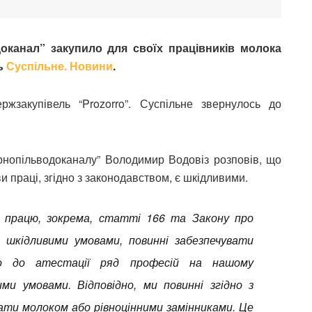
оканал” закупило для своїх працівників молока
ть
Суспільне. Новини
.
ржзакупівель “Prozorro”.
Суспільне звернулось до
ернопільводоканалу” Володимир Водовіз розповів, що
и праці, згідно з законодавством, є шкідливими.
ро працю, зокрема, статті 166 та Закону про
і шкідливими умовами, повинні забезпечувати
но до атестації ряд професій на нашому
ми умовами. Відповідно, ми повинні згідно з
ти молоком або рівноцінними замінниками. Це