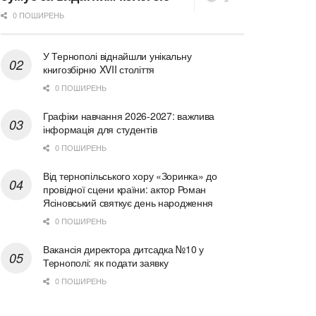
0 ПОШИРЕНЬ
У Тернополі віднайшли унікальну
книгозбірню XVII століття
0 ПОШИРЕНЬ
Графіки навчання 2026-2027: важлива
інформація для студентів
0 ПОШИРЕНЬ
Від тернопільського хору «Зоринка» до
провідної сцени країни: актор Роман
Ясіновський святкує день народження
0 ПОШИРЕНЬ
Вакансія директора дитсадка №10 у
Тернополі: як подати заявку
0 ПОШИРЕНЬ