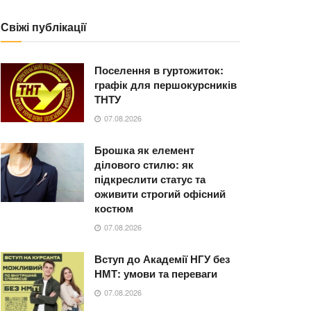
Свіжі публікації
Поселення в гуртожиток:
графік для першокурсників
ТНТУ
07.08.2026
Брошка як елемент
ділового стилю: як
підкреслити статус та
оживити строгий офісний
костюм
07.08.2026
Вступ до Академії НГУ без
НМТ: умови та переваги
07.08.2026