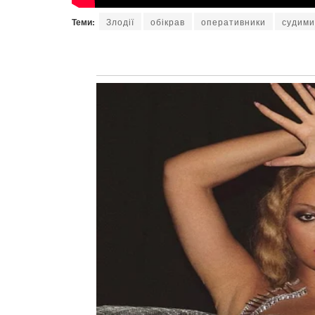
Теми:
Злодії
обікрав
оперативники
судим