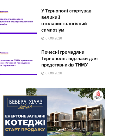
У Тернополі стартував
великий
отоларингологічний
симпозіум
07.08.2026
Почесні громадяни
Тернополя: відзнаки для
представників ТНМУ
07.08.2026