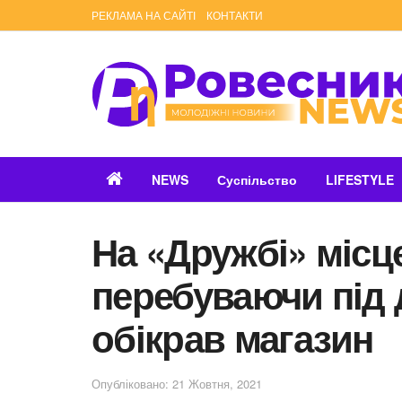
РЕКЛАМА НА САЙТІ
КОНТАКТИ
NEWS
Суспільство
LIFESTYLE
На «Дружбі» місц
перебуваючи під
обікрав магазин
Опубліковано: 21 Жовтня, 2021