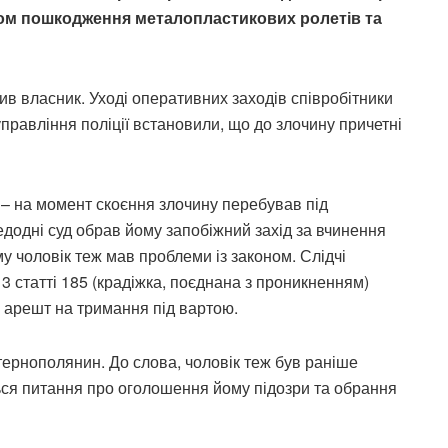
ом пошкодження металопластикових ролетів та
мив власник. Уході оперативних заходів співробітники
правління поліції встановили, що до злочину причетні
 – на момент скоєння злочину перебував під
одні суд обрав йому запобіжний захід за вчинення
у чоловік теж мав проблеми із законом. Слідчі
3 статті 185 (крадіжка, поєднана з проникненням)
й арешт на тримання під вартою.
ернополянин. До слова, чоловік теж був раніше
ься питання про оголошення йому підозри та обрання