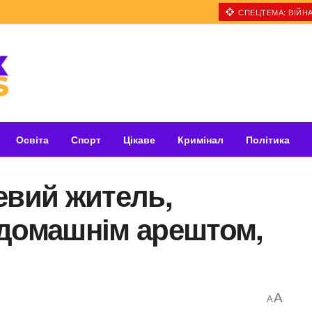
СПЕЦТЕМА: ВІЙНА
Освіта
Спорт
Цікаве
Кримінал
Політика
евий житель,
 домашнім арештом,
A
A