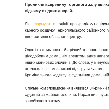
Проникли всередину торгового залу шлях
віджиму вхідних дверей.
Як
інформують
в поліції, про крадіжку повідо
карного розшуку Тернопільського районного у
двоє жителів обласного центру.
Один із затриманих – 54-річний тернополянин
цілодобовим домашнім арештом, адже наперед
інших майнових злочинів. До слова, у минулом
оголосили зловмисникові підозру за частиною 
Кримінального кодексу, а суд змінив домашні
Спільником зловмисника виявився 34-річний т
судимий за майнові злочини. Наразі вирішуєт
запобіжного заходу.