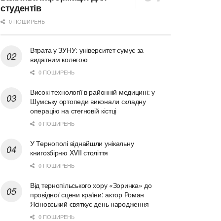
студентів
0 ПОШИРЕНЬ
Втрата у ЗУНУ: університет сумує за
видатним колегою
0 ПОШИРЕНЬ
Високі технології в районній медицині: у
Шумську ортопеди виконали складну
операцію на стегновій кістці
0 ПОШИРЕНЬ
У Тернополі віднайшли унікальну
книгозбірню XVII століття
0 ПОШИРЕНЬ
Від тернопільського хору «Зоринка» до
провідної сцени країни: актор Роман
Ясіновський святкує день народження
0 ПОШИРЕНЬ