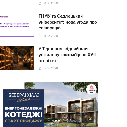
06.08.2026
ТНМУ та Сєдлецький
університет: нова угода про
співпрацю
06.08.2026
У Тернополі віднайшли
унікальну книгозбірню XVII
століття
05.08.2026