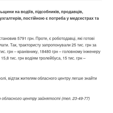
щини на водіїв, підсобників, продавців,
ухгалтерів, постійною є потреба у медсестрах та
тановив 5791 грн. Проте, є роботодавці, які готові
ати. Так, трактористу запропонували 25 тис. грн за
 тис. грн – кранівнику, 18480 грн – головному інженеру
15,8 тис. грн водіям тролейбуса, 15 тис. грн –
полі, відтак жителям обласного центру легше знайти
о обласного центру зайнятості (тел. 23-49-77)