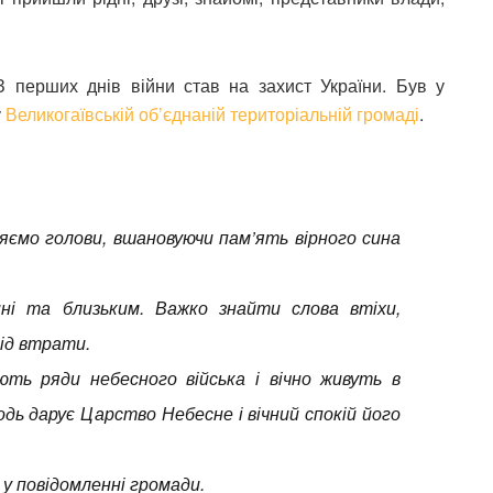
 перших днів війни став на захист України. Був у
у
Великогаївській об’єднаній територіальній громаді
.
яємо голови, вшановуючи пам’ять вірного сина
ні та близьким. Важко знайти слова втіхи,
від втрати.
ть ряди небесного війська і вічно живуть в
одь дарує Царство Небесне і вічний спокій його
я у повідомленні громади.