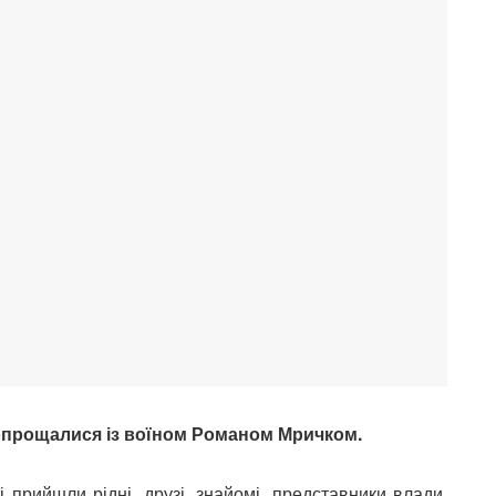
попрощалися із воїном Романом Мричком.
 прийшли рідні, друзі, знайомі, представники влади,