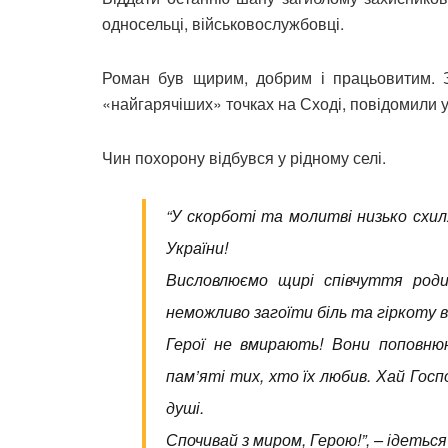
односельці, військовослужбовці.
Роман був щирим, добрим і працьовитим. З
«найгарячіших» точках на Сході, повідомили 
Чин похорону відбувся у рідному селі.
“У скорботі та молитві низько схил
України!
Висловлюємо щирі співчуття роди
неможливо загоїти біль та гіркоту 
Герої не вмирають! Вони поповнюю
пам’яті тих, хто їх любив. Хай Госп
душі.
Спочивай з миром, Герою!”
, – ідетьс