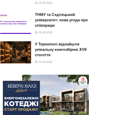
06.08.2026
ТНМУ та Сєдлецький
університет: нова угода про
співпрацю
06.08.2026
У Тернополі віднайшли
унікальну книгозбірню XVII
століття
05.08.2026