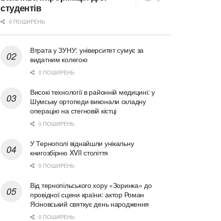
студентів
0 ПОШИРЕНЬ
Втрата у ЗУНУ: університет сумує за
видатним колегою
0 ПОШИРЕНЬ
Високі технології в районній медицині: у
Шумську ортопеди виконали складну
операцію на стегновій кістці
0 ПОШИРЕНЬ
У Тернополі віднайшли унікальну
книгозбірню XVII століття
0 ПОШИРЕНЬ
Від тернопільського хору «Зоринка» до
провідної сцени країни: актор Роман
Ясіновський святкує день народження
0 ПОШИРЕНЬ