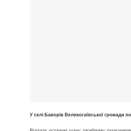
У селі Баворів Великогаївської громади 
Віддати останню шану загиблому захисникові