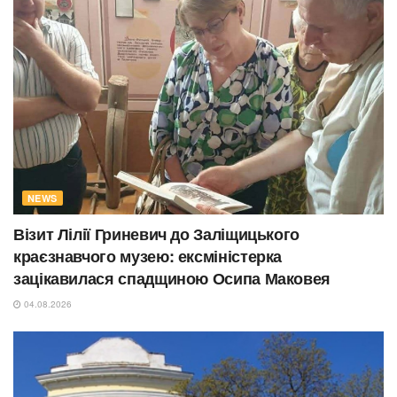
NEWS
Візит Лілії Гриневич до Заліщицького
краєзнавчого музею: ексміністерка
зацікавилася спадщиною Осипа Маковея
04.08.2026