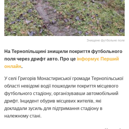
Знищене футбольне поле
На Тернопільщині знищили покриття футбольного
поля через дрифт авто. Про це
інформує Перший
онлайн
.
У селі Григорів Монастириської громади Тернопільської
області невідомі водії пошкодили покриття місцевого
футбольного стадіону, організувавши автомобільний
дрифт. Інцидент обурив місцевих жителів, які
докладали зусиль для підтримання стадіону в
належному стані.