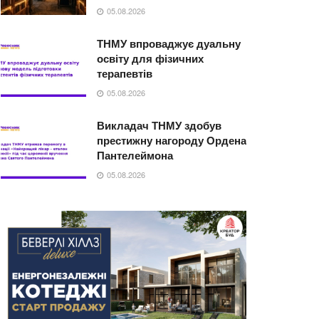
05.08.2026
ТНМУ впроваджує дуальну
освіту для фізичних
терапевтів
05.08.2026
Викладач ТНМУ здобув
престижну нагороду Ордена
Пантелеймона
05.08.2026