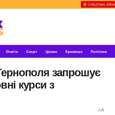
СПЕЦТЕМА: ВІЙНА
Освіта
Спорт
Цікаве
Кримінал
Політика
 Тернополя запрошує
вні курси з
A
A