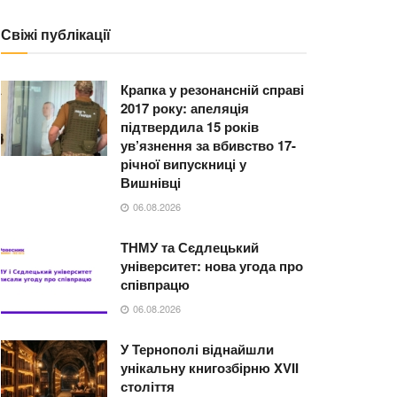
Свіжі публікації
Крапка у резонансній справі
2017 року: апеляція
підтвердила 15 років
ув’язнення за вбивство 17-
річної випускниці у
Вишнівці
06.08.2026
ТНМУ та Сєдлецький
університет: нова угода про
співпрацю
06.08.2026
У Тернополі віднайшли
унікальну книгозбірню XVII
століття