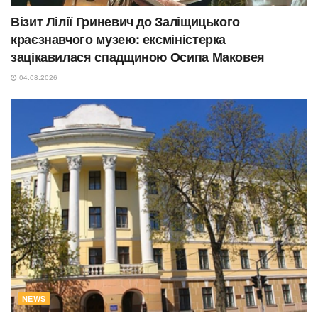
Візит Лілії Гриневич до Заліщицького
краєзнавчого музею: ексміністерка
зацікавилася спадщиною Осипа Маковея
04.08.2026
NEWS