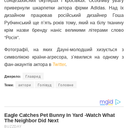
сонцезахисних окулярах і кросівках. Особливу увагу
привернули шкарпетки актора фірми Adidas. Над їх
дизайном працював російський дизайнер Гоша
Рубчинський ще п’ять років тому, який на білу тканину
крім назви бренду наніс великими літерами слово
“Росія”.
Фотографії, на яких Дауні-молодший хизується з
символікою країни-агресора, з’явилися на одному з
фан-акаунтів актора в
Twitter
.
Джерело:
Главред
Теми:
актори
Голівуд
Головне