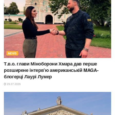
NEWS
Т.в.о. глави Міноборони Хмара дав перше
розширене інтерв’ю американській MAGA-
блогерці Лаурі Лумер
29.07.2026