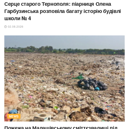
Серце старого Тернополя: піарниця Олена
Гарбузинська розповіла багату історію будівлі
школи № 4
02.08.2026
NEWS
Пожежа на Малашівському сміттєзвалищі під