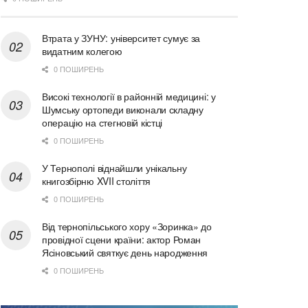
Втрата у ЗУНУ: університет сумує за
видатним колегою
0 ПОШИРЕНЬ
Високі технології в районній медицині: у
Шумську ортопеди виконали складну
операцію на стегновій кістці
0 ПОШИРЕНЬ
У Тернополі віднайшли унікальну
книгозбірню XVII століття
0 ПОШИРЕНЬ
Від тернопільського хору «Зоринка» до
провідної сцени країни: актор Роман
Ясіновський святкує день народження
0 ПОШИРЕНЬ