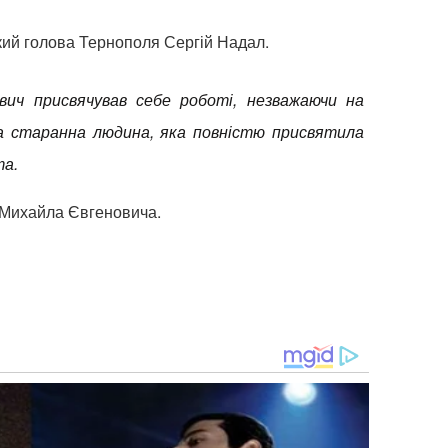
кий голова Тернополя Сергій Надал.
вич присвячував себе роботі, незважаючи на
та старанна людина, яка повністю присвятила
та.
м Михайла Євгеновича.