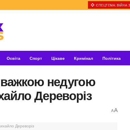
СПЕЦТЕМА: ВІЙНА З
Освіта
Спорт
Цікаве
Кримінал
Політика
з важкою недугою
хайло Дереворіз
A
A