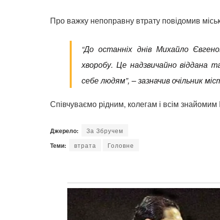
Про важку непоправну втрату повідомив місь
“До останніх днів Михайло Євгено
хворобу. Це надзвичайно віддана 
себе людям”
, – зазначив очільник міс
Співчуваємо рідним, колегам і всім знайоми
Джерело:
За Збручем
Теми:
втрата
Головне