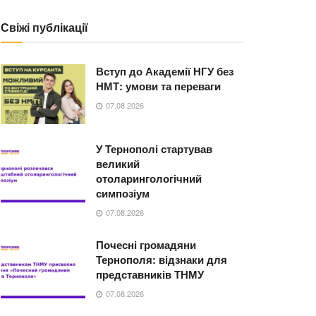
Свіжі публікації
Вступ до Академії НГУ без
НМТ: умови та переваги
07.08.2026
У Тернополі стартував
великий
отоларингологічний
симпозіум
07.08.2026
Почесні громадяни
Тернополя: відзнаки для
представників ТНМУ
07.08.2026