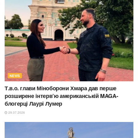
NEWS
Т.в.о. глави Міноборони Хмара дав перше
розширене інтерв’ю американській MAGA-
блогерці Лаурі Лумер
29.07.2026