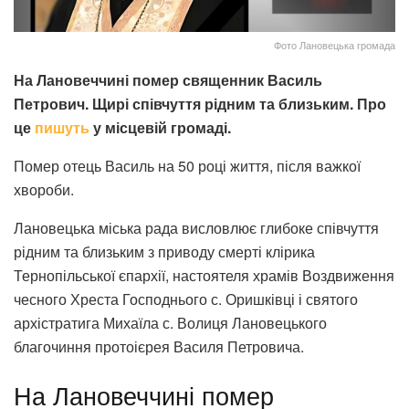
Фото Лановецька громада
На Лановеччині помер священник Василь
Петрович. Щирі співчуття рідним та близьким. Про
це
пишуть
у місцевій громаді.
Помер отець Василь на 50 році життя, після важкої
хвороби.
Лановецька міська рада висловлює глибоке співчуття
рідним та близьким з приводу смерті клірика
Тернопільської єпархії, настоятеля храмів Воздвиження
чесного Хреста Господнього с. Оришківці і святого
архістратига Михаїла с. Волиця Лановецького
благочиння протоієрея Василя Петровича.
На Лановеччині помер