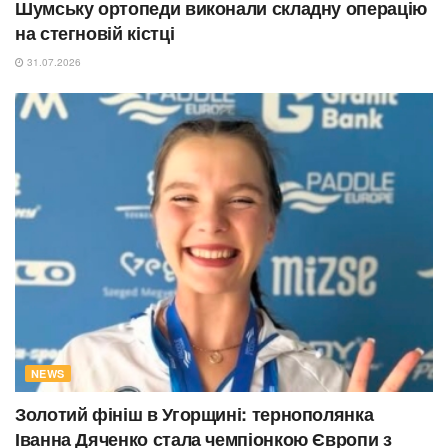
Шумську ортопеди виконали складну операцію
на стегновій кістці
31.07.2026
NEWS
Золотий фініш в Угорщині: тернополянка
Іванна Дяченко стала чемпіонкою Європи з