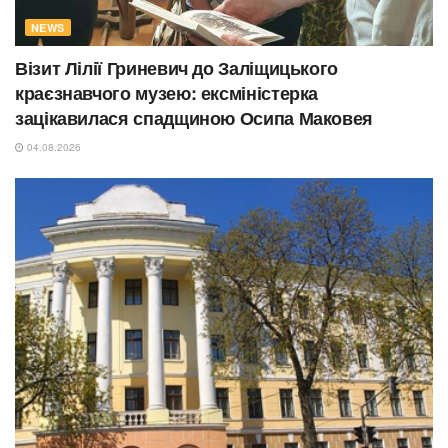
NEWS
Візит Лілії Гриневич до Заліщицького
краєзнавчого музею: ексміністерка
зацікавилася спадщиною Осипа Маковея
04.08.2026