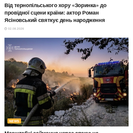
Від тернопільського хору «Зоринка» до
провідної сцени країни: актор Роман
Ясіновський святкує день народження
02.08.2026
NEWS
Масштабні займання через спеку: на