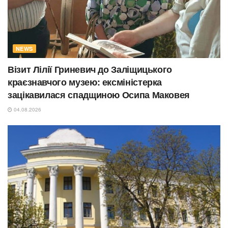
NEWS
Візит Лілії Гриневич до Заліщицького
краєзнавчого музею: ексміністерка
зацікавилася спадщиною Осипа Маковея
04.08.2026