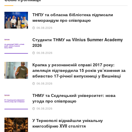
Масований комбінований удар РФ: руйнування
у Львові, загиблі діти на Дніпропетровщині та
атака на ДСНС
30.07.2026
NEWS
Відійшов у вічність колишній голова