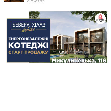
Підгаєцької РДА Михайло Левицький
29.07.2026
NEWS
В’їхав у бетонний стовп через різке погіршення
здоров’я: у Тернополі госпіталізували водія