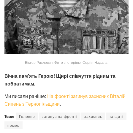
Віктoр Рихлевич. Фото зі сторінки Сергія Надала.
Вічна пам’ять Герою! Щирі співчуття рідним та
побратимам.
Ми писали раніше:
На фронті загинув захисник Віталій
Сипень з Тернопільщини
.
Теми:
Головне
загинув на фронті
захисник
на щиті
помер