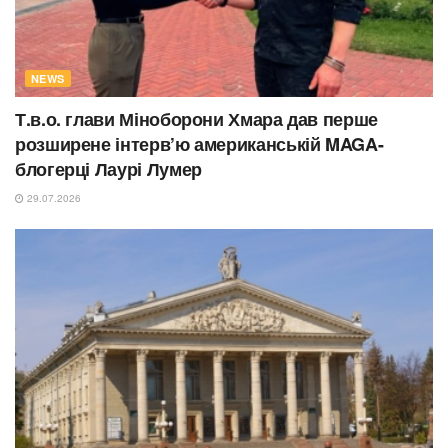
NEWS
Т.в.о. глави Міноборони Хмара дав перше
розширене інтерв’ю американській MAGA-
блогерці Лаурі Лумер
29.07.2026