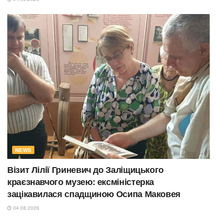
NEWS
Візит Лілії Гриневич до Заліщицького
краєзнавчого музею: ексміністерка
зацікавилася спадщиною Осипа Маковея
04.08.2026