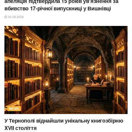
апеляція підтвердила 15 років ув’язнення за
вбивство 17-річної випускниці у Вишнівці
06.08.2026
NEWS
У Тернополі віднайшли унікальну книгозбірню
XVII століття