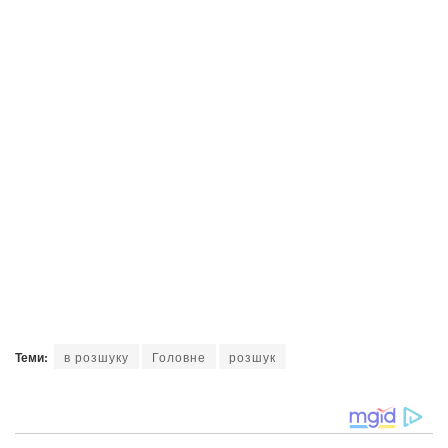
Теми:
в розшуку
Головне
розшук