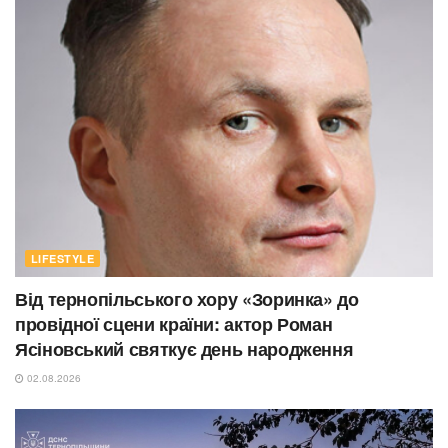
LIFESTYLE
Від тернопільського хору «Зоринка» до
провідної сцени країни: актор Роман
Ясіновський святкує день народження
02.08.2026