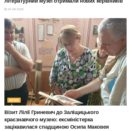
літературний музеї отримали нових керівників
04.08.2026
NEWS
Візит Лілії Гриневич до Заліщицького
краєзнавчого музею: ексміністерка
зацікавилася спадщиною Осипа Маковея