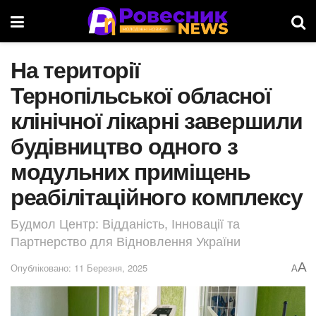
На території
Тернопільської обласної
клінічної лікарні завершили
будівництво одного з
модульних приміщень
реабілітаційного комплексу
Будмол Центр: Відданість, Інновації та
Партнерство для Відновлення України
A
Опубліковано: 11 Березня, 2025
A