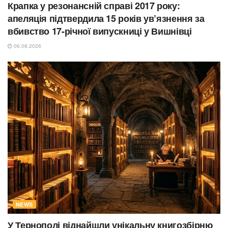
Крапка у резонансній справі 2017 року:
апеляція підтвердила 15 років ув’язнення за
вбивство 17-річної випускниці у Вишнівці
06.08.2026
NEWS
У Тернополі віднайшли унікальну книгозбірню