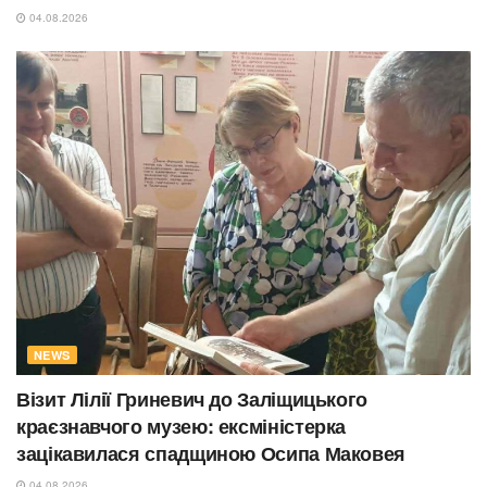
04.08.2026
NEWS
Візит Лілії Гриневич до Заліщицького
краєзнавчого музею: ексміністерка
зацікавилася спадщиною Осипа Маковея
04.08.2026