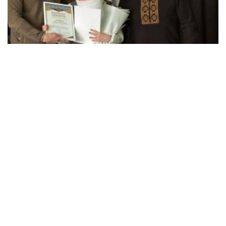
NEWS
Педагогиня з Ланівців Ірина Іваніцька стала
найкращою вчителькою англійської мови на
Тернопільщині
10.02.2026