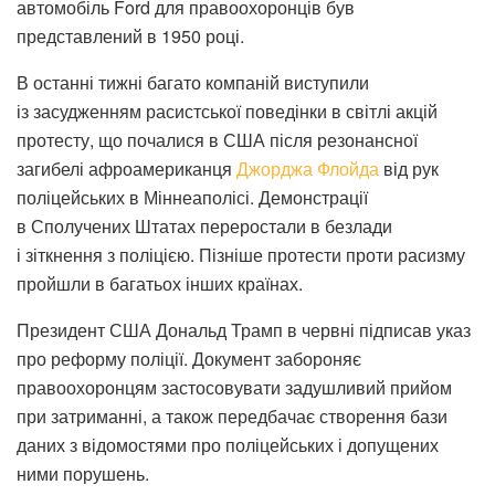
автомобіль Ford для правоохоронців був
представлений в 1950 році.
В останні тижні багато компаній виступили
із засудженням расистської поведінки в світлі акцій
протесту, що почалися в США після резонансної
загибелі афроамериканця
Джорджа Флойда
від рук
поліцейських в Міннеаполісі. Демонстрації
в Сполучених Штатах переростали в безлади
і зіткнення з поліцією. Пізніше протести проти расизму
пройшли в багатьох інших країнах.
Президент США Дональд Трамп в червні підписав указ
про реформу поліції. Документ забороняє
правоохоронцям застосовувати задушливий прийом
при затриманні, а також передбачає створення бази
даних з відомостями про поліцейських і допущених
ними порушень.