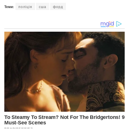
Теми:
поліція
сша
форд