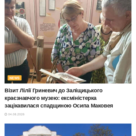
NEWS
Візит Лілії Гриневич до Заліщицького
краєзнавчого музею: ексміністерка
зацікавилася спадщиною Осипа Маковея
04.08.2026