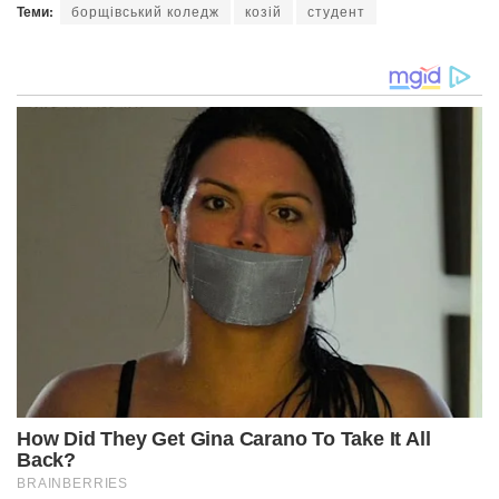
Теми:
борщівський коледж
козій
студент