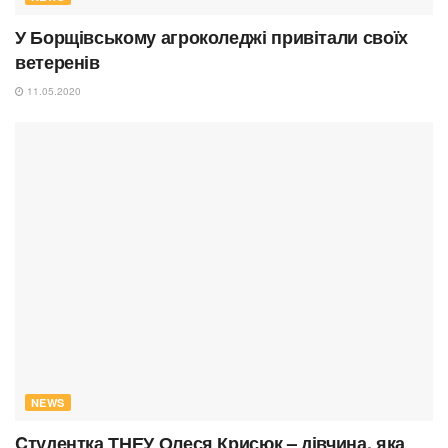
У Борщівському агроколеджі привітали своїх
ветеренів
11.05.2020
NEWS
Cтудентка ТНЕУ Олеся Крисюк – дівчина, яка