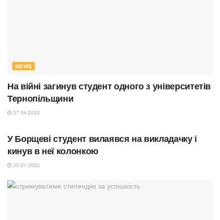
NEWS
На війні загинув студент одного з університетів
Тернопільщини
27.04.2022
КРИМІНАЛ
У Борщеві студент вилаявся на викладачку і
кинув в неї колонкою
20.01.2022