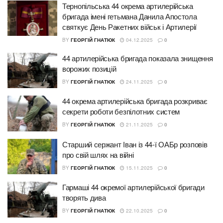
Тернопільська 44 окрема артилерійська
бригада імені гетьмана Данила Апостола
святкує День Ракетних військ і Артилерії
BY
ГЕОРГІЙ ГНАТЮК
04.12.2025
0
44 артилерійська бригада показала знищення
ворожих позицій
BY
ГЕОРГІЙ ГНАТЮК
24.11.2025
0
44 окрема артилерійська бригада розкриває
секрети роботи безпілотних систем
BY
ГЕОРГІЙ ГНАТЮК
21.11.2025
0
Старший сержант Іван із 44-ї ОАБр розповів
про свій шлях на війні
BY
ГЕОРГІЙ ГНАТЮК
15.11.2025
0
Гармаші 44 окремої артилерійської бригади
творять дива
BY
ГЕОРГІЙ ГНАТЮК
22.10.2025
0