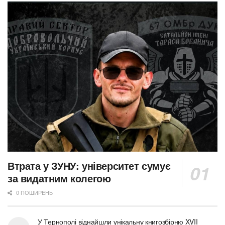
Втрата у ЗУНУ: університет сумує
за видатним колегою
0 ПОШИРЕНЬ
У Тернополі віднайшли унікальну книгозбірню XVII