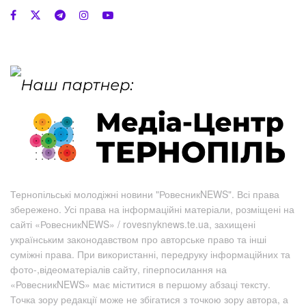
Тернопільські молодіжні новини "РовесникNEWS". Всі права
збережено. Усі права на інформаційні матеріали, розміщені на
сайті «РовесникNEWS» / rovesnyknews.te.ua, захищені
українським законодавством про авторське право та інші
суміжні права. При використанні, передруку інформаційних та
фото-,відеоматеріалів сайту, гіперпосилання на
«РовесникNEWS» має міститися в першому абзаці тексту.
Точка зору редакції може не збігатися з точкою зору автора, а