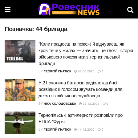
Позначка:
44 бригада
“Коли працюєш на пожежі й відчуваєш, як
кров тече у жилах — значить, це твоє”: історія
військового пожежника з тернопільської
бригади
BY
ГЕОРГІЙ ГНАТЮК
03.06.2026
0
У 21 очолила батарею радіолокаційної
розвідки: її голосом звучать команди для
десятків військовослужбовців
BY
НІКА ХОЛОДОВСЬКА
23.12.2025
0
Тернопільські артилеристи розповіли про
БПЛА “Фурія”
BY
ГЕОРГІЙ ГНАТЮК
11.12.2025
0