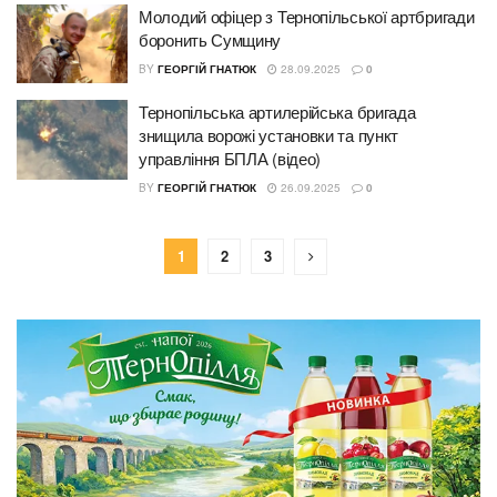
Молодий офіцер з Тернопільської артбригади
боронить Сумщину
BY
ГЕОРГІЙ ГНАТЮК
28.09.2025
0
Тернопільська артилерійська бригада
знищила ворожі установки та пункт
управління БПЛА (відео)
BY
ГЕОРГІЙ ГНАТЮК
26.09.2025
0
1
2
3