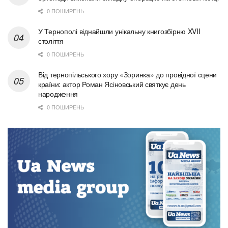
0 ПОШИРЕНЬ
У Тернополі віднайшли унікальну книгозбірню XVII
століття
0 ПОШИРЕНЬ
Від тернопільського хору «Зоринка» до провідної сцени
країни: актор Роман Ясіновський святкує день
народження
0 ПОШИРЕНЬ