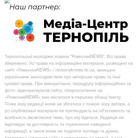
Тернопільські молодіжні новини "РовесникNEWS". Всі права
збережено. Усі права на інформаційні матеріали, розміщені на
сайті «РовесникNEWS» / rovesnyknews.te.ua, захищені
українським законодавством про авторське право та інші
суміжні права. При використанні, передруку інформаційних та
фото-,відеоматеріалів сайту, гіперпосилання на
«РовесникNEWS» має міститися в першому абзаці тексту.
Точка зору редакції може не збігатися з точкою зору автора, а
усі опубліковані матеріали не претендують на об'єктивність та
всебічність висвітлення теми, про яку йдеться. Редакція не
відповідає за достовірність та тлумачення наведеної
інформації, а також може не поділяти погляди та думки,
висловлені читачами сайту в коментарях до статей, а сам