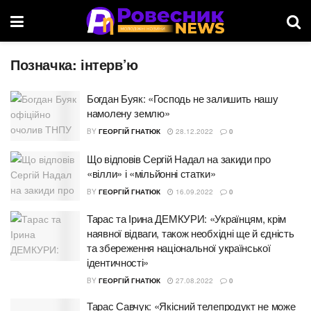
Позначка:
інтерв’ю
Богдан Буяк: «Господь не залишить нашу
намолену землю»
BY
ГЕОРГІЙ ГНАТЮК
28.12.2022
0
Що відповів Сергій Надал на закиди про
«вілли» і «мільйонні статки»
BY
ГЕОРГІЙ ГНАТЮК
16.09.2022
0
Тарас та Ірина ДЕМКУРИ: «Українцям, крім
наявної відваги, також необхідні ще й єдність
та збереження національної української
ідентичності»
BY
ГЕОРГІЙ ГНАТЮК
27.08.2022
0
Тарас Савчук: «Якісний телепродукт не може