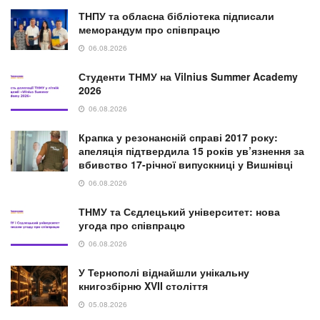
ТНПУ та обласна бібліотека підписали
меморандум про співпрацю
06.08.2026
Студенти ТНМУ на Vilnius Summer Academy
2026
06.08.2026
Крапка у резонансній справі 2017 року:
апеляція підтвердила 15 років ув’язнення за
вбивство 17-річної випускниці у Вишнівці
06.08.2026
ТНМУ та Сєдлецький університет: нова
угода про співпрацю
06.08.2026
У Тернополі віднайшли унікальну
книгозбірню XVII століття
05.08.2026