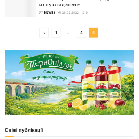
коштувати дешево»
BY
NEWS3
26.02.2022
0
1
…
4
5
Свіжі публікації