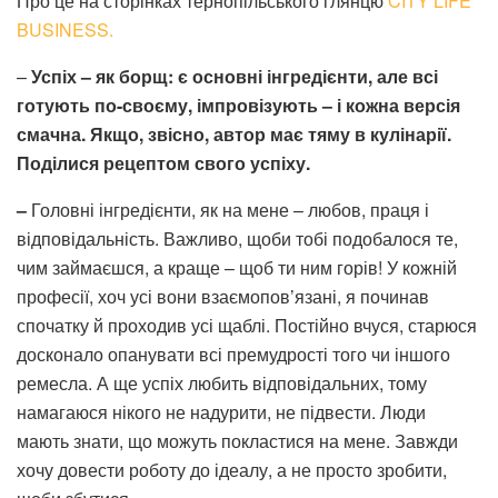
Про це на сторінках тернопільського глянцю
CITY LIFE
BUSINESS.
–
Успіх – як борщ: є основні інгредієнти, але всі
готують по-своєму, імпровізують – і кожна версія
смачна. Якщо, звісно, автор має тяму в кулінарії.
Поділися рецептом свого успіху.
–
Головні інгредієнти, як на мене – любов, праця і
відповідальність. Важливо, щоби тобі подобалося те,
чим займаєшся, а краще – щоб ти ним горів! У кожній
професії, хоч усі вони взаємопов’язані, я починав
спочатку й проходив усі щаблі. Постійно вчуся, старюся
досконало опанувати всі премудрості того чи іншого
ремесла. А ще успіх любить відповідальних, тому
намагаюся нікого не надурити, не підвести. Люди
мають знати, що можуть покластися на мене. Завжди
хочу довести роботу до ідеалу, а не просто зробити,