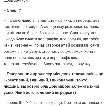
щоби збутися.
–
Спеції?
–
Наполегливість і впертість – це як сіль і перець. Без
них нічого не вийде. А смак успіху розкриває сміливість
– я ніколи не боюся братися за нове. Свого часу мені
шкода було кидати поліграфію, але розумів, що треба
йти в інтернет – і почав створювати й розвивати сайти,
роками вів купу груп, сторінок у соцмережах. Коли і
вони почали відмирати, я перепрофілювався. І ось
тепер на телебаченні. Знову загорівся, знову вчуся.
–
Генеральний продюсер місцевих телеканалів – це
і креативний, і лінійний, і виконавчий, тобто
людина, від котрої більшою мірою залежить їхній
успіх. Який його головний інгредієнт?
–
Гроші. Що їх більше – то краще. Протягом останнього