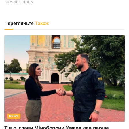
Перегляньте
Також
NEWS
Т.в.о. глави Міноборони Хмара дав перше