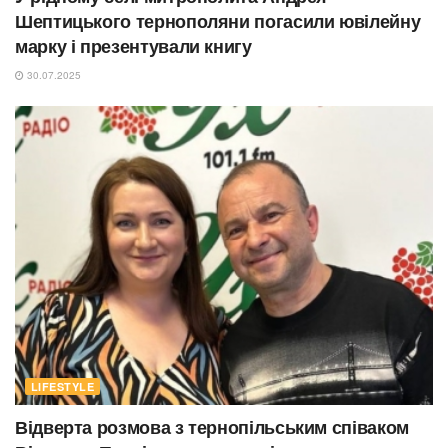
Шептицького тернополяни погасили ювілейну
марку і презентували книгу
30.07.2025
LIFESTYLE
Відверта розмова з тернопільським співаком