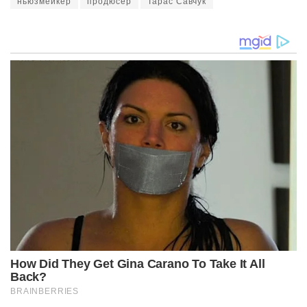
ньюзмейкер
продюсер
Тарас Савчук