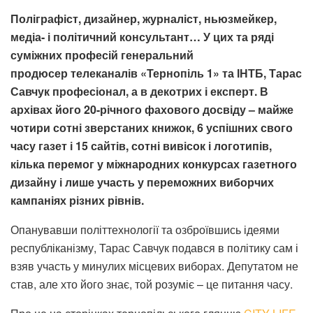
Поліграфіст, дизайнер, журналіст, ньюзмейкер,
медіа- і політичний консультант… У цих та ряді
суміжних професій генеральний
продюсер
телеканалів «Тернопіль 1» та ІНТБ, Тарас
Савчук професіонал, а в декотрих і експерт. В
архівах його 20-річного фахового досвіду – майже
чотири сотні зверстаних книжок, 6 успішних свого
часу газет і 15 сайтів, сотні вивісок і логотипів,
кілька перемог у міжнародних конкурсах газетного
дизайну і лише участь у переможних виборчих
кампаніях різних рівнів.
Опанувавши політтехнології та озброївшись ідеями
республіканізму, Тарас Савчук подався в політику сам і
взяв участь у минулих місцевих виборах. Депутатом не
став, але хто його знає, той розуміє – це питання часу.