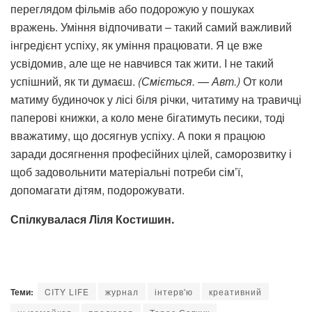
переглядом фільмів або подорожую у пошуках
вражень. Уміння відпочивати – такий самий важливий
інгредієнт успіху, як уміння працювати. Я це вже
усвідомив, але ще не навчився так жити. І не такий
успішний, як ти думаєш.
(Сміється.
— Авт
.)
От коли
матиму будиночок у лісі біля річки, читатиму на травичці
паперові книжки, а коло мене бігатимуть песики, тоді
вважатиму, що досягнув успіху. А поки я працюю
заради досягнення професійних цілей, саморозвитку і
щоб задовольнити матеріальні потреби сім’ї,
допомагати дітям, подорожувати.
Спілкувалася Ліля Костишин.
Теми:
CITY LIFE
журнал
інтерв'ю
креативний