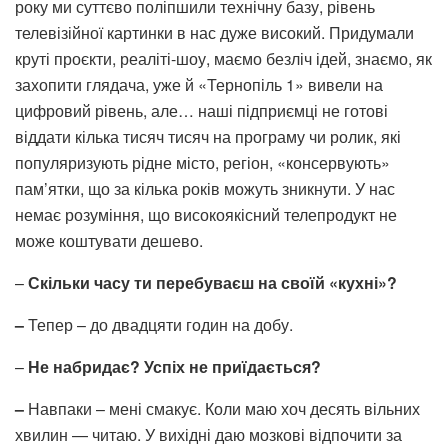
року ми суттєво поліпшили технічну базу, рівень
телевізійної картинки в нас дуже високий. Придумали
круті проєкти, реаліті-шоу, маємо безліч ідей, знаємо, як
захопити глядача, уже й «Тернопіль 1» вивели на
цифровий рівень, але… наші підприємці не готові
віддати кілька тисяч тисяч на програму чи ролик, які
популяризують рідне місто, регіон, «консервують»
пам’ятки, що за кілька років можуть зникнути. У нас
немає розуміння, що високоякісний телепродукт не
може коштувати дешево.
–
Скільки часу ти перебуваєш на своїй «кухні»?
–
Тепер – до двадцяти годин на добу.
–
Не набридає? Успіх не приїдається?
–
Навпаки – мені смакує. Коли маю хоч десять вільних
хвилин — читаю. У вихідні даю мозкові відпочити за