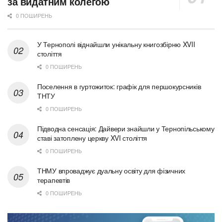
за видатним колегою
0 ПОШИРЕНЬ
У Тернополі віднайшли унікальну книгозбірню XVII
століття
0 ПОШИРЕНЬ
Поселення в гуртожиток: графік для першокурсників
ТНТУ
0 ПОШИРЕНЬ
Підводна сенсація: Дайвери знайшли у Тернопільському
ставі затоплену церкву XVI століття
0 ПОШИРЕНЬ
ТНМУ впроваджує дуальну освіту для фізичних
терапевтів
0 ПОШИРЕНЬ