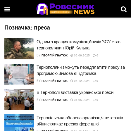
Позначка:
преса
Одним з кращих комунікаційників ЗСУ став
тернополянин Юрій Кульпа
BY
ГЕОРГІЙ ГНАТЮК
06.06.2025
0
Тернополяни зможуть передплатити пресу за
програмою Зимова єПідтримка
BY
ГЕОРГІЙ ГНАТЮК
05.12.2024
0
В Тернополі виставка української преси
BY
ГЕОРГІЙ ГНАТЮК
31.05.2024
0
Тернопільська обласна організація ветеранів
війни скликає пресконференцію!