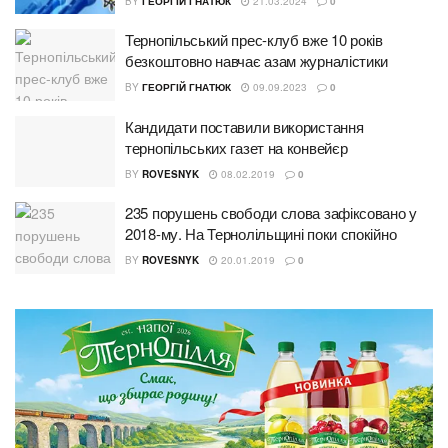
BY
ГЕОРГІЙ ГНАТЮК
21.03.2024
0
Тернопільський прес-клуб вже 10 років
безкоштовно навчає азам журналістики
BY
ГЕОРГІЙ ГНАТЮК
09.09.2023
0
Кандидати поставили використання
тернопільських газет на конвейєр
BY
ROVESNYK
08.02.2019
0
235 порушень свободи слова зафіксовано у
2018-му. На Тернолільщині поки спокійно
BY
ROVESNYK
20.01.2019
0