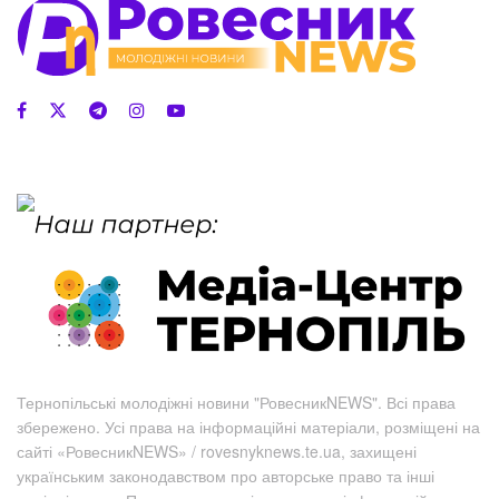
Тернопільські молодіжні новини "РовесникNEWS". Всі права
збережено. Усі права на інформаційні матеріали, розміщені на
сайті «РовесникNEWS» / rovesnyknews.te.ua, захищені
українським законодавством про авторське право та інші