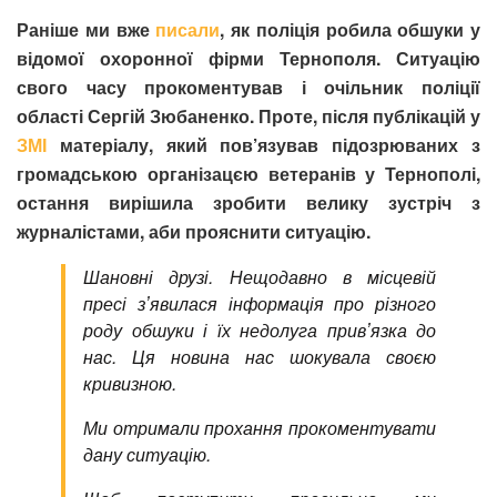
Раніше ми вже
писали
, як поліція робила обшуки у
відомої охоронної фірми Тернополя. Ситуацію
свого часу прокоментував і очільник поліції
області Сергій Зюбаненко. Проте, після публікацій у
ЗМІ
матеріалу, який пов’язував підозрюваних з
громадською організацєю ветеранів у Тернополі,
остання вирішила зробити велику зустріч з
журналістами, аби прояснити ситуацію.
Шановні друзі.
Нещодавно в місцевій
пресі зʼявилася інформація про різного
роду обшуки і їх недолуга привʼязка до
нас. Ця новина нас шокувала своєю
кривизною.
Ми отримали прохання прокоментувати
дану ситуацію.