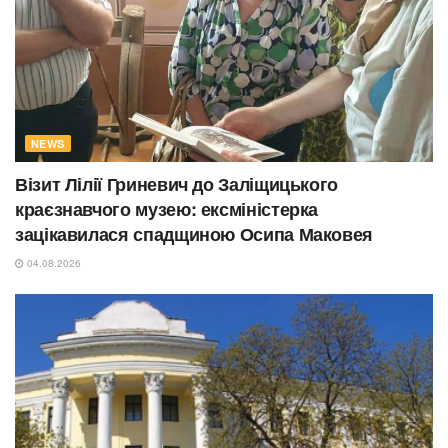
NEWS
Візит Лілії Гриневич до Заліщицького
краєзнавчого музею: ексміністерка
зацікавилася спадщиною Осипа Маковея
04.08.2026