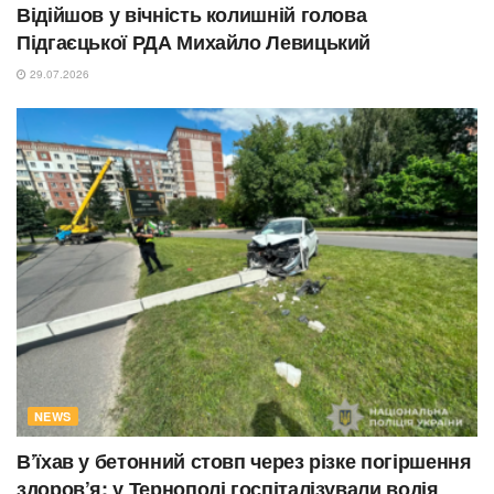
Відійшов у вічність колишній голова
Підгаєцької РДА Михайло Левицький
29.07.2026
NEWS
В’їхав у бетонний стовп через різке погіршення
здоров’я: у Тернополі госпіталізували водія