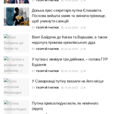
BY
ГЕОРГІЙ ГНАТЮК
19.03.2025
0
Донька прес-секретаря путіна Єлизавета
Пєскова вийшла заміж та змінила прізвище,
щоб уникнути санкцій
BY
ГЕОРГІЙ ГНАТЮК
18.03.2025
0
Візит Байдена до Києва та Варшави, а також
недолуга промова кремлівського діда
BY
ГЕОРГІЙ ГНАТЮК
22.02.2023
0
У путіна є мінімум три двійники, – голова ГУР
Буданов
BY
ГЕОРГІЙ ГНАТЮК
02.10.2022
0
У Самарканді путіну вказали на його місце
BY
ГЕОРГІЙ ГНАТЮК
19.09.2022
0
Путіна привселюдно вели, як немічного
(відео)