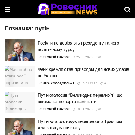
Позначка:
путін
Росіяни не довіряють президенту та його
політичному курсу
BY
ГЕОРГІЙ ГНАТЮК
25.05.2026
0
Фейк кремля став приводом для нових ударів
по Україні
BY
НІКА ХОЛОДОВСЬКА
16.01.2026
0
Путін оголосив “Великоднє перемир’я”: що
відомо та що варто пам’ятати
BY
ГЕОРГІЙ ГНАТЮК
19.04.2025
0
Путін використовує переговори з Трампом
для затягування часу