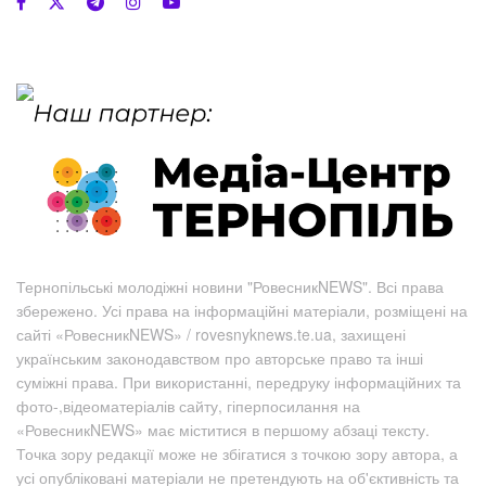
Тернопільські молодіжні новини "РовесникNEWS". Всі права
збережено. Усі права на інформаційні матеріали, розміщені на
сайті «РовесникNEWS» / rovesnyknews.te.ua, захищені
українським законодавством про авторське право та інші
суміжні права. При використанні, передруку інформаційних та
фото-,відеоматеріалів сайту, гіперпосилання на
«РовесникNEWS» має міститися в першому абзаці тексту.
Точка зору редакції може не збігатися з точкою зору автора, а
усі опубліковані матеріали не претендують на об'єктивність та