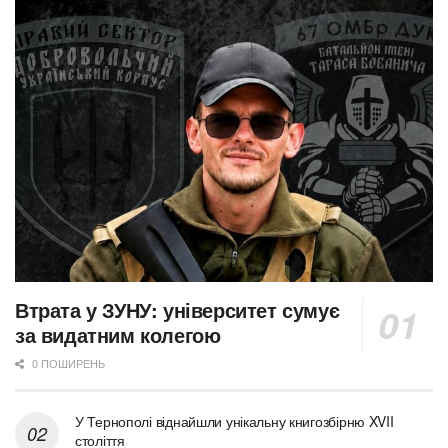
Втрата у ЗУНУ: університет сумує
за видатним колегою
0 ПОШИРЕНЬ
У Тернополі віднайшли унікальну книгозбірню XVII
століття