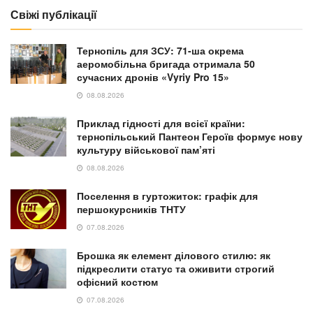
Свіжі публікації
Тернопіль для ЗСУ: 71-ша окрема
аеромобільна бригада отримала 50
сучасних дронів «Vyriy Pro 15»
08.08.2026
Приклад гідності для всієї країни:
тернопільський Пантеон Героїв формує нову
культуру військової пам’яті
08.08.2026
Поселення в гуртожиток: графік для
першокурсників ТНТУ
07.08.2026
Брошка як елемент ділового стилю: як
підкреслити статус та оживити строгий
офісний костюм
07.08.2026