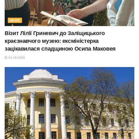
NEWS
Візит Лілії Гриневич до Заліщицького
краєзнавчого музею: ексміністерка
зацікавилася спадщиною Осипа Маковея
04.08.2026