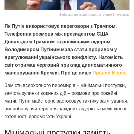
Зображення згенероване штучним інтелектом
Як Путін використовує переговори з Трампом.
Телефонна розмова між президентом США
Дональдом Трампом та російським лідером
Володимиром Путіним мала стати проривом у
врегулюванні українського конфлікту. Натомість
світ отримав черговий приклад дипломатичного
маневрування Кремля. Про це пише
Правий Берег.
Замість всеохопного перемир’я – мінімальні поступки,
замість зупинки воєнних дій – розмови про хокейні
матчі. Путін майстерно застосовує тактику затягування,
випробовуючи терпіння західних лідерів та межі їхньої
готовності допомагати Україні.
Мінімальні поступки замість