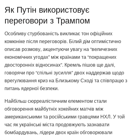
Як Путін використовує
переговори з Трампом
Особливу стурбованість викликає тон офіційних
комюніке після переговорів. Білий дім оптимістично
описав розмову, акцентуючи увагу на “величезних
економічних угодах” між країнами та “покращених
двосторонніх відносинах”. Кремль пішов ще далі,
говорячи про “спільні зусилля” двох наддержав щодо
врегулювання криз на Близькому Сході та співпрацю з
питань ядерної безпеки.
Найбільш сюрреалістичним елементом стали
обговорення майбутніх хокейних матчів між
американськими та російськими гравцями НХЛ. У той
час як українські міста продовжують зазнавати
бомбардувань, лідери двох країн обговорювали