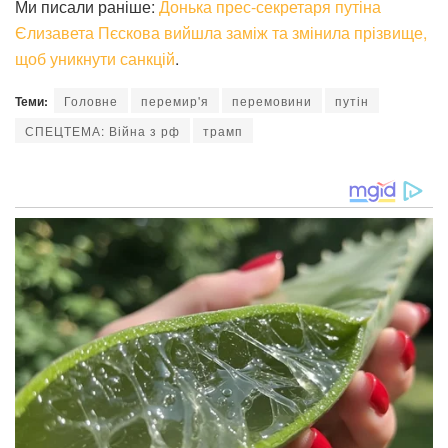
Ми писали раніше:
Донька прес-секретаря путіна
Єлизавета Пєскова вийшла заміж та змінила прізвище,
щоб уникнути санкцій
.
Теми:
Головне
перемир'я
перемовини
путін
СПЕЦТЕМА: Війна з рф
трамп