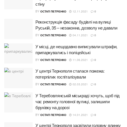
стіну
BY
ОСТАП ПЕТРЕНКО
12.11.2021
0
Реконструкція фасаду будівлі на вулиці
Руській, 35 – незаконна, дозволу не давали
BY
ОСТАП ПЕТРЕНКО
04.11.2021
0
У місці, де нещодавно виписували штрафи,
припаркувались і поліцейські
BY
ОСТАП ПЕТРЕНКО
11.06.2021
0
У центрі Тернополя сталася пожежа:
потерпілих госпіталізували
BY
ОСТАП ПЕТРЕНКО
02.03.2021
0
У Теребовлянській міськраді хочуть, щоб під
час ремонту головної вулиці, залишили
бруківку на дорозі
BY
ОСТАП ПЕТРЕНКО
14.01.2021
0
У центрі Тернополя засвітили головну ялинку