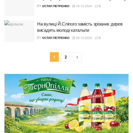
BY
ОСТАП ПЕТРЕНКО
19.12.2020
0
На вулиці Й.Сліпого замість зрізаних дерев
висадять молоді катальпи
BY
ОСТАП ПЕТРЕНКО
09.10.2020
0
1
2