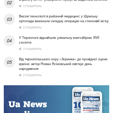
0 ПОШИРЕНЬ
Високі технології в районній медицині: у Шумську
ортопеди виконали складну операцію на стегновій кістці
0 ПОШИРЕНЬ
У Тернополі віднайшли унікальну книгозбірню XVII
століття
0 ПОШИРЕНЬ
Від тернопільського хору «Зоринка» до провідної сцени
країни: актор Роман Ясіновський святкує день
народження
0 ПОШИРЕНЬ