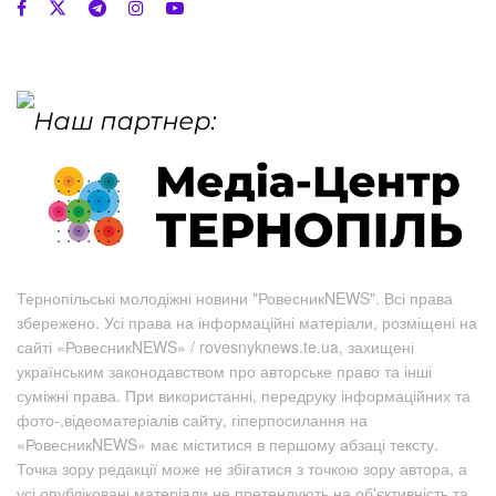
Тернопільські молодіжні новини "РовесникNEWS". Всі права
збережено. Усі права на інформаційні матеріали, розміщені на
сайті «РовесникNEWS» / rovesnyknews.te.ua, захищені
українським законодавством про авторське право та інші
суміжні права. При використанні, передруку інформаційних та
фото-,відеоматеріалів сайту, гіперпосилання на
«РовесникNEWS» має міститися в першому абзаці тексту.
Точка зору редакції може не збігатися з точкою зору автора, а
усі опубліковані матеріали не претендують на об'єктивність та