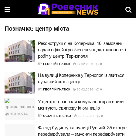
Позначка:
центр міста
Реконструкція на Коперника, 16: замовник
надав офіційні роз’яснення щодо законності
робіт у центрі Тернополя
BY
ГЕОРГІЙ ГНАТЮК
27.02.2026
0
На вулиці Коперника у Тернополі з’явиться
сучасний офіс-центр
BY
ГЕОРГІЙ ГНАТЮК
26.02.2026
0
У центрі Тернополя комунальні працівники
монтують святкову ілюмінацію
BY
ОСТАП ПЕТРЕНКО
22.11.2021
0
Фасад будинку на вулиці Руській, 35 вкотре
перефарбували – змусили перефарбувати