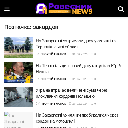
Позначка:
закордон
На Закарпатті затримали двох ухилянтів з
Тернопільської області
BY
ГЕОРГІЙ ГНАТЮК
30.06.2025
0
На Тернопільщині новий депутат-утікач Юрій
Ништа
BY
ГЕОРГІЙ ГНАТЮК
01.05.2024
0
Україна втрачає величезні суми через
блокування кордонів Польщею
BY
ГЕОРГІЙ ГНАТЮК
20.02.2024
0
На Закарпатті ухилянти пробиралися через
кордон на мотоциклі