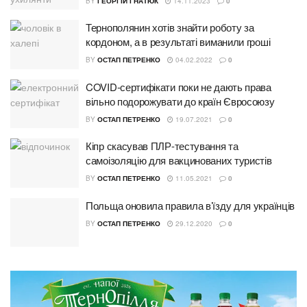
BY
ГЕОРГІЙ ГНАТЮК
14.11.2023
0
Тернополянин хотів знайти роботу за
кордоном, а в результаті виманили гроші
BY
ОСТАП ПЕТРЕНКО
04.02.2022
0
COVID-сертифікати поки не дають права
вільно подорожувати до країн Євросоюзу
BY
ОСТАП ПЕТРЕНКО
19.07.2021
0
Кіпр скасував ПЛР-тестування та
самоізоляцію для вакцинованих туристів
BY
ОСТАП ПЕТРЕНКО
11.05.2021
0
Польща оновила правила в’їзду для українців
BY
ОСТАП ПЕТРЕНКО
29.12.2020
0