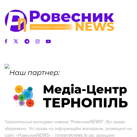
Тернопільські молодіжні новини "РовесникNEWS". Всі права
збережено. Усі права на інформаційні матеріали, розміщені на
сайті «РовесникNEWS» / rovesnyknews.te.ua, захищені