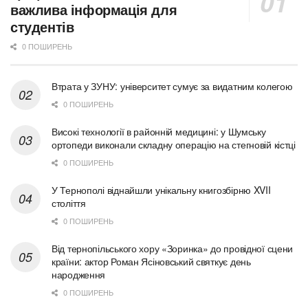
важлива інформація для
студентів
0 ПОШИРЕНЬ
Втрата у ЗУНУ: університет сумує за видатним колегою
0 ПОШИРЕНЬ
Високі технології в районній медицині: у Шумську
ортопеди виконали складну операцію на стегновій кістці
0 ПОШИРЕНЬ
У Тернополі віднайшли унікальну книгозбірню XVII
століття
0 ПОШИРЕНЬ
Від тернопільського хору «Зоринка» до провідної сцени
країни: актор Роман Ясіновський святкує день
народження
0 ПОШИРЕНЬ